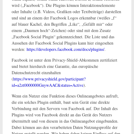
wird („Facebook“). Die Plugins können Interaktionselemente
oder Inhalte (z.B. Videos, Grafiken oder Textbeiträge) darstellen
und sind an einem der Facebook Logos erkennbar (weißes „f“
auf blauer Kachel, den Begriffen „Like“, „Gefällt mir“ oder
einem „Daumen hoch“-Zeichen) oder sind mit dem Zusatz
„Facebook Social Plugin“ gekennzeichnet. Die Liste und das
Aussehen der Facebook Social Plugins kann hier eingesehen
werden:
https://developers.facebook.com/docs/plugins/
.
Facebook ist unter dem Privacy-Shield-Abkommen zertifiziert
und bietet hierdurch eine Garantie, das europäische
Datenschutzrecht einzuhalten
(
https://www.privacyshield.gov/participant?
id=a2zt0000000GnywAAC&status=Active
).
Wenn ein Nutzer eine Funktion dieses Onlineangebotes aufruft,
die ein solches Plugin enthält, baut sein Gerät eine direkte
Verbindung mit den Servern von Facebook auf. Der Inhalt des
Plugins wird von Facebook direkt an das Gerät des Nutzers
übermittelt und von diesem in das Onlineangebot eingebunden.
Dabei können aus den verarbeiteten Daten Nutzungsprofile der
Nutzer erstellt werden. Wir haben daher keinen Einfluss auf den