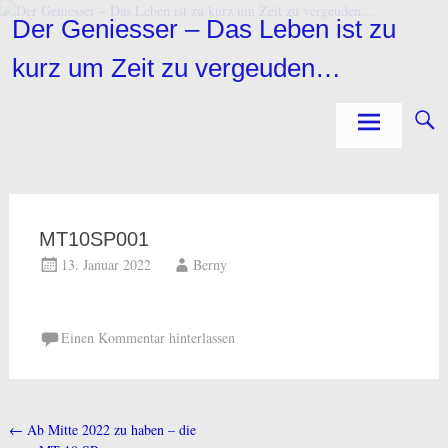
Zum
Der Geniesser – Das Leben ist zu
Inhalt
springen
kurz um Zeit zu vergeuden…
MT10SP001
13. Januar 2022
Berny
Einen Kommentar hinterlassen
←
Ab Mitte 2022 zu haben – die
Beitragsnavigation