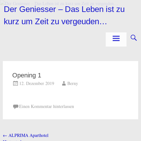
Zum
Der Geniesser – Das Leben ist zu
Inhalt
springen
kurz um Zeit zu vergeuden…
Opening 1
12. Dezember 2019
Berny
Einen Kommentar hinterlassen
←
ALPRIMA Aparthotel
Beitragsnavigation