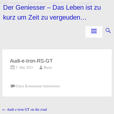
Zum
Der Geniesser – Das Leben ist zu
Inhalt
springen
kurz um Zeit zu vergeuden…
Audi-e-tron-RS-GT
3. Mai 2021
Berny
Einen Kommentar hinterlassen
←
Audi e-tron GT on the road
Beitragsnavigation