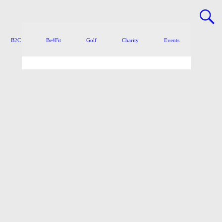
B2C
Be4Fit
Golf
Charity
Events