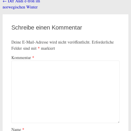
←
Der Audi e-tron im
Beitragsnavigation
norwegischen Winter
Schreibe einen Kommentar
Deine E-Mail-Adresse wird nicht veröffentlicht.
Erforderliche
Felder sind mit
*
markiert
Kommentar
*
Name
*