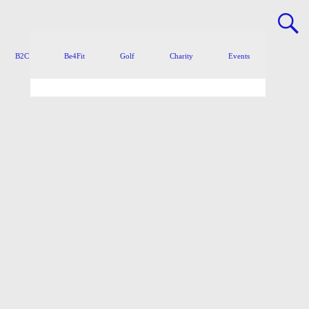
B2C
Be4Fit
Golf
Charity
Events