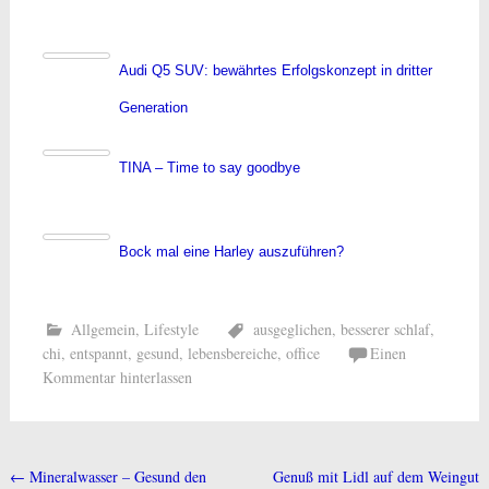
Audi Q5 SUV: bewährtes Erfolgskonzept in dritter
Generation
TINA – Time to say goodbye
Bock mal eine Harley auszuführen?
Allgemein
,
Lifestyle
ausgeglichen
,
besserer schlaf
,
chi
,
entspannt
,
gesund
,
lebensbereiche
,
office
Einen
Kommentar hinterlassen
←
Mineralwasser – Gesund den
Genuß mit Lidl auf dem Weingut
Beitragsnavigation