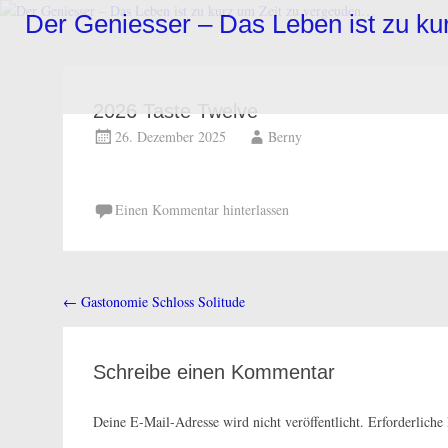
Zum
Der Geniesser – Das Leben ist zu k
Inhalt
springen
2026 Taste Twelve
26. Dezember 2025
Berny
Einen Kommentar hinterlassen
←
Gastonomie Schloss Solitude
Beitragsnavigation
Schreibe einen Kommentar
Deine E-Mail-Adresse wird nicht veröffentlicht.
Erforderliche