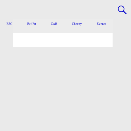
B2C
Be4Fit
Golf
Charity
Events