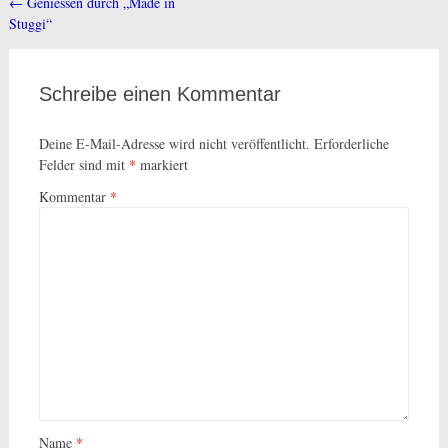
←
Geniessen durch „Made in
Beitragsnavigation
Stuggi“
Schreibe einen Kommentar
Deine E-Mail-Adresse wird nicht veröffentlicht.
Erforderliche
Felder sind mit
*
markiert
Kommentar
*
Name
*