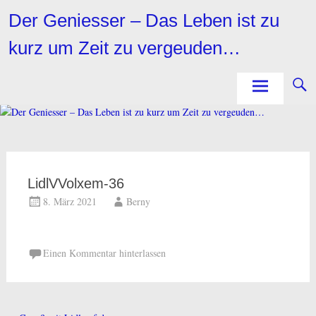
Zum
Der Geniesser – Das Leben ist zu
Inhalt
springen
kurz um Zeit zu vergeuden…
LidlVVolxem-36
8. März 2021
Berny
Einen Kommentar hinterlassen