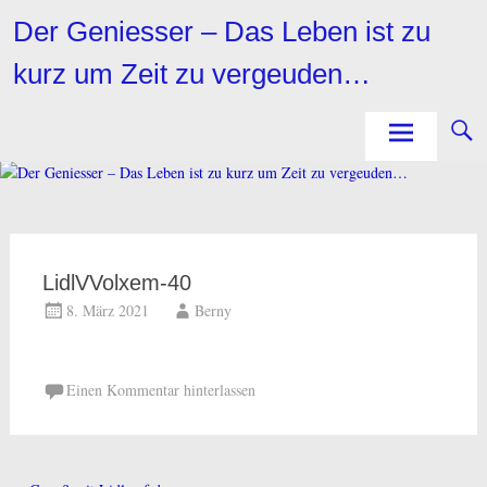
Zum
Der Geniesser – Das Leben ist zu
Inhalt
springen
kurz um Zeit zu vergeuden…
LidlVVolxem-40
8. März 2021
Berny
Einen Kommentar hinterlassen