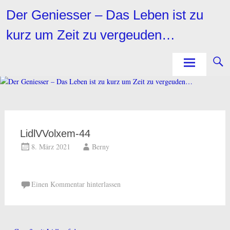
Zum
Der Geniesser – Das Leben ist zu
Inhalt
springen
kurz um Zeit zu vergeuden…
LidlVVolxem-44
8. März 2021
Berny
Einen Kommentar hinterlassen