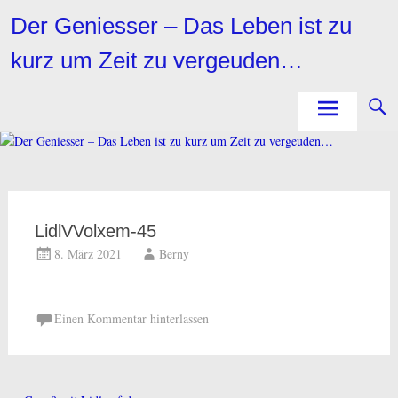
Zum
Der Geniesser – Das Leben ist zu
Inhalt
springen
kurz um Zeit zu vergeuden…
LidlVVolxem-45
8. März 2021
Berny
Einen Kommentar hinterlassen