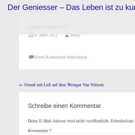
Zum
Der Geniesser – Das Leben ist zu k
Inhalt
springen
LidlVVolxem-57
8. März 2021
Berny
Einen Kommentar hinterlassen
←
Genuß mit Lidl auf dem Weingut Van Volxem
Beitragsnavigation
Schreibe einen Kommentar
Deine E-Mail-Adresse wird nicht veröffentlicht.
Erforderliche
Kommentar
*