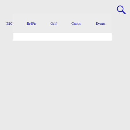
B2C
Be4Fit
Golf
Charity
Events