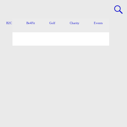
B2C
Be4Fit
Golf
Charity
Events