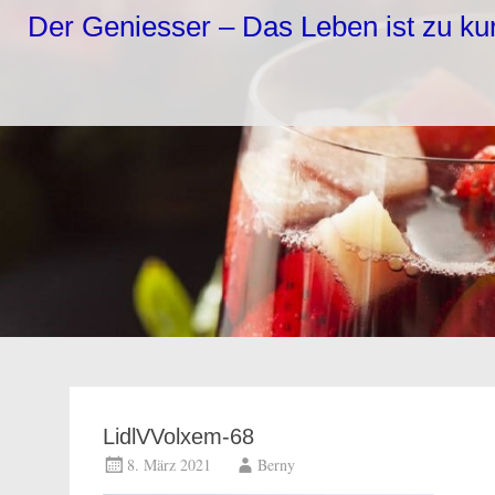
Zum
Der Geniesser – Das Leben ist zu k
Inhalt
springen
LidlVVolxem-68
8. März 2021
Berny