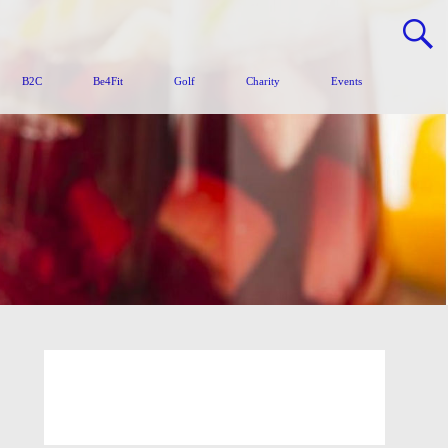
B2C
Be4Fit
Golf
Charity
Events