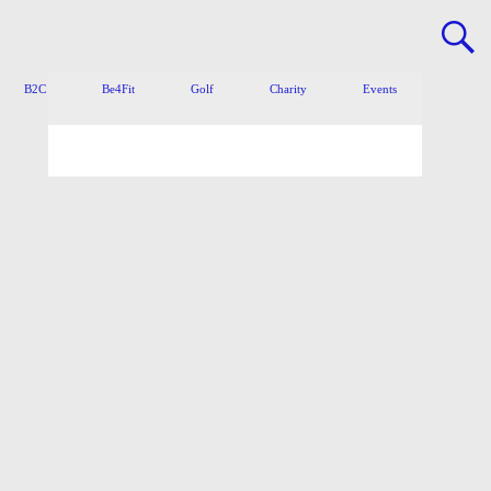
B2C
Be4Fit
Golf
Charity
Events