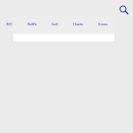
B2C
Be4Fit
Golf
Charity
Events