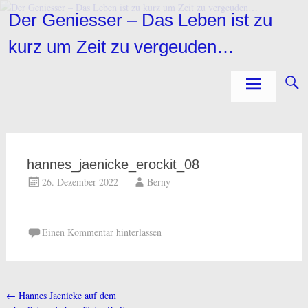
Zum
Der Geniesser – Das Leben ist zu
Inhalt
springen
kurz um Zeit zu vergeuden…
hannes_jaenicke_erockit_08
26. Dezember 2022
Berny
Einen Kommentar hinterlassen
←
Hannes Jaenicke auf dem
Beitragsnavigation