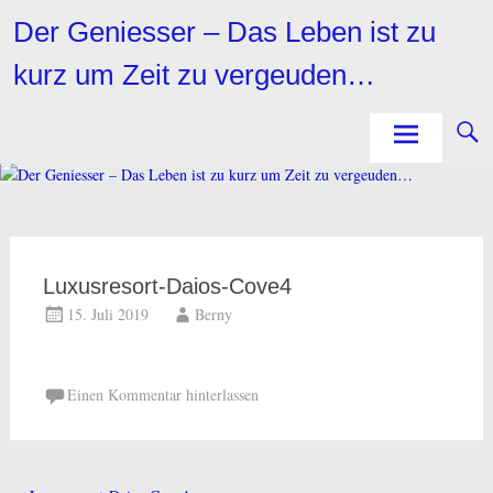
Zum
Der Geniesser – Das Leben ist zu
Inhalt
springen
kurz um Zeit zu vergeuden…
Luxusresort-Daios-Cove4
15. Juli 2019
Berny
Einen Kommentar hinterlassen