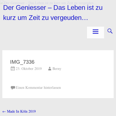
Zum
Der Geniesser – Das Leben ist zu
Inhalt
springen
kurz um Zeit zu vergeuden…
IMG_7336
23. Oktober 2019
Berny
Einen Kommentar hinterlassen
←
Made In Köln 2019
Beitragsnavigation