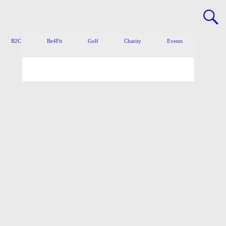
B2C
Be4Fit
Golf
Charity
Events