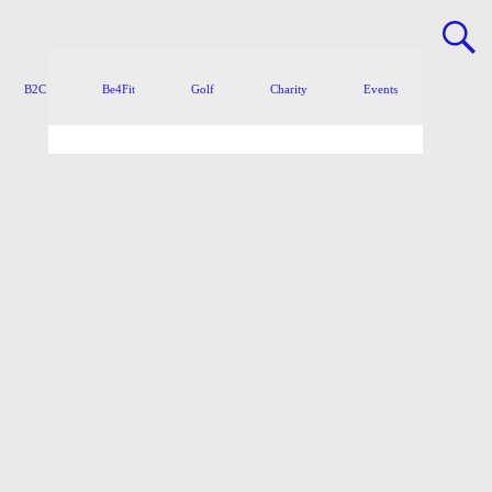
B2C
Be4Fit
Golf
Charity
Events