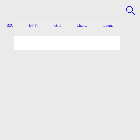
B2C
Be4Fit
Golf
Charity
Events