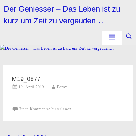
Zum
Der Geniesser – Das Leben ist zu
Inhalt
springen
kurz um Zeit zu vergeuden…
M19_0877
19. April 2019
Berny
Einen Kommentar hinterlassen