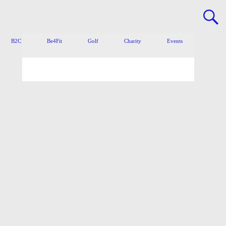
B2C
Be4Fit
Golf
Charity
Events