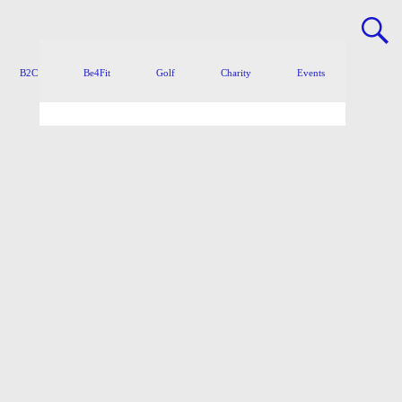
B2C
Be4Fit
Golf
Charity
Events