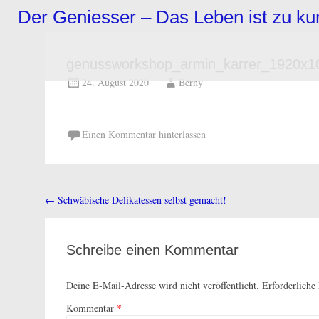
Zum
Der Geniesser – Das Leben ist zu k
Inhalt
springen
genussworkshop_armin_karrer_1920x1
24. August 2020
Berny
Einen Kommentar hinterlassen
←
Schwäbische Delikatessen selbst gemacht!
Beitragsnavigation
Schreibe einen Kommentar
Deine E-Mail-Adresse wird nicht veröffentlicht.
Erforderliche
Kommentar
*