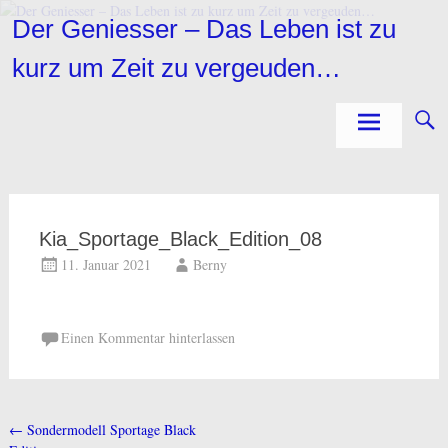
Zum
Der Geniesser – Das Leben ist zu
Inhalt
springen
kurz um Zeit zu vergeuden…
Kia_Sportage_Black_Edition_08
11. Januar 2021
Berny
Einen Kommentar hinterlassen
←
Sondermodell Sportage Black
Beitragsnavigation