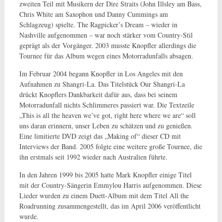
zweiten Teil mit Musikern der Dire Straits (John Illsley am Bass,
Chris White am Saxophon und Danny Cummings am
Schlagzeug) spielte. The Ragpicker’s Dream – wieder in
Nashville aufgenommen – war noch stärker vom Country-Stil
geprägt als der Vorgänger. 2003 musste Knopfler allerdings die
Tournee für das Album wegen eines Motorradunfalls absagen.
Im Februar 2004 begann Knopfler in Los Angeles mit den
Aufnahmen zu Shangri-La. Das Titelstück Our Shangri-La
drückt Knopflers Dankbarkeit dafür aus, dass bei seinem
Motorradunfall nichts Schlimmeres passiert war. Die Textzeile
„This is all the heaven we’ve got, right here where we are“ soll
uns daran erinnern, unser Leben zu schätzen und zu genießen.
Eine limitierte DVD zeigt das „Making of“ dieser CD mit
Interviews der Band. 2005 folgte eine weitere große Tournee, die
ihn erstmals seit 1992 wieder nach Australien führte.
In den Jahren 1999 bis 2005 hatte Mark Knopfler einige Titel
mit der Country-Sängerin Emmylou Harris aufgenommen. Diese
Lieder wurden zu einem Duett-Album mit dem Titel All the
Roadrunning zusammengestellt, das im April 2006 veröffentlicht
wurde.