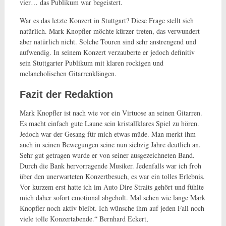
vier… das Publikum war begeistert.
War es das letzte Konzert in Stuttgart? Diese Frage stellt sich
natürlich. Mark Knopfler möchte kürzer treten, das verwundert
aber natürlich nicht. Solche Touren sind sehr anstrengend und
aufwendig. In seinem Konzert verzauberte er jedoch definitiv
sein Stuttgarter Publikum mit klaren rockigen und
melancholischen Gitarrenklängen.
Fazit der Redaktion
Mark Knopfler ist nach wie vor ein Virtuose an seinen Gitarren.
Es macht einfach gute Laune sein kristallklares Spiel zu hören.
Jedoch war der Gesang für mich etwas müde. Man merkt ihm
auch in seinen Bewegungen seine nun siebzig Jahre deutlich an.
Sehr gut getragen wurde er von seiner ausgezeichneten Band.
Durch die Bank hervorragende Musiker. Jedenfalls war ich froh
über den unerwarteten Konzertbesuch, es war ein tolles Erlebnis.
Vor kurzem erst hatte ich im Auto Dire Straits gehört und fühlte
mich daher sofort emotional abgeholt. Mal sehen wie lange Mark
Knopfler noch aktiv bleibt. Ich wünsche ihm auf jeden Fall noch
viele tolle Konzertabende.“ Bernhard Eckert,