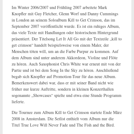
Im Winter 2006/2007 und Frühling 2007 arbeitete Mark
Knopfler mit Guy Fletcher, Glenn Worf und Danny Cummings
in London an seinem Soloalbum Kill to Get Crimson, das im
September 2007 veröffentlicht wurde. Es ist ein ruhiges Album,
das viele Texte mit Handlungen oder historischem Hintergrund
präsentiert. Der Titelsong Let It All Go mit der Textzeile „kill to
get crimson“ handelt beispielsweise von einem Maler, der
Menschen töten will, um an die Farbe Purpur zu kommen. Auf
dem Album sind unter anderem Akkordeon, Violine und Flöte
zu hören. Auch Saxophonist Chris White war erneut mit von der
Partie und ist bei dem Song In the Sky zu hören. Anschließend
begab sich Knopfler auf Promotion-Tour für das neue Album.
Bemerkenswert dabei war, dass er mit seiner Band nicht wie
früher nur kurze Auftritte, sondern in kleinen Konzerthallen
sogenannte „Showcases“ spielte und etwa eine Stunde Programm
lieferte.
Die Tournee zum Album Kill to Get Crimson startete Ende März
2008 in Amsterdam. Die Setlist enthielt vom Album nur die
Titel True Love Will Never Fade und The Fish and the Bird.