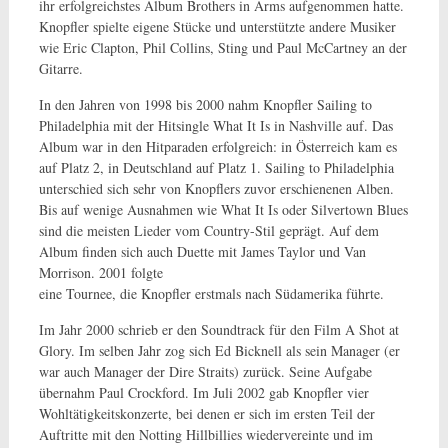
ihr erfolgreichstes Album Brothers in Arms aufgenommen hatte.
Knopfler spielte eigene Stücke und unterstützte andere Musiker
wie Eric Clapton, Phil Collins, Sting und Paul McCartney an der
Gitarre.
In den Jahren von 1998 bis 2000 nahm Knopfler Sailing to
Philadelphia mit der Hitsingle What It Is in Nashville auf. Das
Album war in den Hitparaden erfolgreich: in Österreich kam es
auf Platz 2, in Deutschland auf Platz 1. Sailing to Philadelphia
unterschied sich sehr von Knopflers zuvor erschienenen Alben.
Bis auf wenige Ausnahmen wie What It Is oder Silvertown Blues
sind die meisten Lieder vom Country-Stil geprägt. Auf dem
Album finden sich auch Duette mit James Taylor und Van
Morrison. 2001 folgte
eine Tournee, die Knopfler erstmals nach Südamerika führte.
Im Jahr 2000 schrieb er den Soundtrack für den Film A Shot at
Glory. Im selben Jahr zog sich Ed Bicknell als sein Manager (er
war auch Manager der Dire Straits) zurück. Seine Aufgabe
übernahm Paul Crockford. Im Juli 2002 gab Knopfler vier
Wohltätigkeitskonzerte, bei denen er sich im ersten Teil der
Auftritte mit den Notting Hillbillies wiedervereinte und im