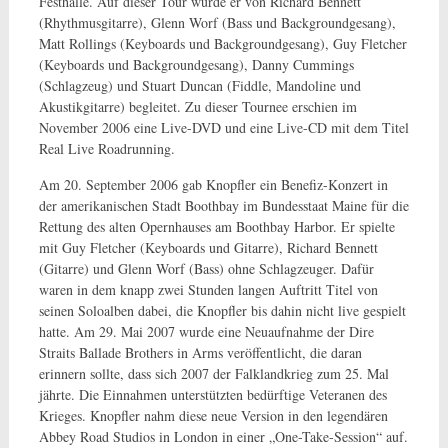
Festhalle. Auf dieser Tour wurde er von Richard Bennett
(Rhythmusgitarre), Glenn Worf (Bass und Backgroundgesang),
Matt Rollings (Keyboards und Backgroundgesang), Guy Fletcher
(Keyboards und Backgroundgesang), Danny Cummings
(Schlagzeug) und Stuart Duncan (Fiddle, Mandoline und
Akustikgitarre) begleitet. Zu dieser Tournee erschien im
November 2006 eine Live-DVD und eine Live-CD mit dem Titel
Real Live Roadrunning.
Am 20. September 2006 gab Knopfler ein Benefiz-Konzert in
der amerikanischen Stadt Boothbay im Bundesstaat Maine für die
Rettung des alten Opernhauses am Boothbay Harbor. Er spielte
mit Guy Fletcher (Keyboards und Gitarre), Richard Bennett
(Gitarre) und Glenn Worf (Bass) ohne Schlagzeuger. Dafür
waren in dem knapp zwei Stunden langen Auftritt Titel von
seinen Soloalben dabei, die Knopfler bis dahin nicht live gespielt
hatte. Am 29. Mai 2007 wurde eine Neuaufnahme der Dire
Straits Ballade Brothers in Arms veröffentlicht, die daran
erinnern sollte, dass sich 2007 der Falklandkrieg zum 25. Mal
jährte. Die Einnahmen unterstützten bedürftige Veteranen des
Krieges. Knopfler nahm diese neue Version in den legendären
Abbey Road Studios in London in einer „One-Take-Session“ auf.