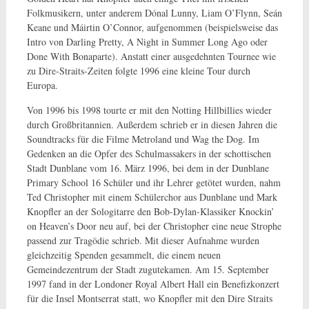
Folkmusikern, unter anderem Dónal Lunny, Liam O’Flynn, Seán
Keane und Máirtin O’Connor, aufgenommen (beispielsweise das
Intro von Darling Pretty, A Night in Summer Long Ago oder
Done With Bonaparte). Anstatt einer ausgedehnten Tournee wie
zu Dire-Straits-Zeiten folgte 1996 eine kleine Tour durch
Europa.
Von 1996 bis 1998 tourte er mit den Notting Hillbillies wieder
durch Großbritannien. Außerdem schrieb er in diesen Jahren die
Soundtracks für die Filme Metroland und Wag the Dog. Im
Gedenken an die Opfer des Schulmassakers in der schottischen
Stadt Dunblane vom 16. März 1996, bei dem in der Dunblane
Primary School 16 Schüler und ihr Lehrer getötet wurden, nahm
Ted Christopher mit einem Schülerchor aus Dunblane und Mark
Knopfler an der Sologitarre den Bob-Dylan-Klassiker Knockin’
on Heaven’s Door neu auf, bei der Christopher eine neue Strophe
passend zur Tragödie schrieb. Mit dieser Aufnahme wurden
gleichzeitig Spenden gesammelt, die einem neuen
Gemeindezentrum der Stadt zugutekamen. Am 15. September
1997 fand in der Londoner Royal Albert Hall ein Benefizkonzert
für die Insel Montserrat statt, wo Knopfler mit den Dire Straits