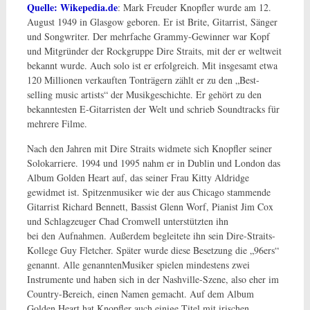
Quelle: Wikepedia.de
: Mark Freuder Knopfler wurde am 12.
August 1949 in Glasgow geboren. Er ist Brite, Gitarrist, Sänger
und Songwriter. Der mehrfache Grammy-Gewinner war Kopf
und Mitgründer der Rockgruppe Dire Straits, mit der er weltweit
bekannt wurde. Auch solo ist er erfolgreich. Mit insgesamt etwa
120 Millionen verkauften Tonträgern zählt er zu den „Best-
selling music artists“ der Musikgeschichte. Er gehört zu den
bekanntesten E-Gitarristen der Welt und schrieb Soundtracks für
mehrere Filme.
Nach den Jahren mit Dire Straits widmete sich Knopfler seiner
Solokarriere. 1994 und 1995 nahm er in Dublin und London das
Album Golden Heart auf, das seiner Frau Kitty Aldridge
gewidmet ist. Spitzenmusiker wie der aus Chicago stammende
Gitarrist Richard Bennett, Bassist Glenn Worf, Pianist Jim Cox
und Schlagzeuger Chad Cromwell unterstützten ihn
bei den Aufnahmen. Außerdem begleitete ihn sein Dire-Straits-
Kollege Guy Fletcher. Später wurde diese Besetzung die „96ers“
genannt. Alle genanntenMusiker spielen mindestens zwei
Instrumente und haben sich in der Nashville-Szene, also eher im
Country-Bereich, einen Namen gemacht. Auf dem Album
Golden Heart hat Knopfler auch einige Titel mit irischen