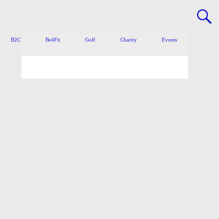
B2C
Be4Fit
Golf
Charity
Events