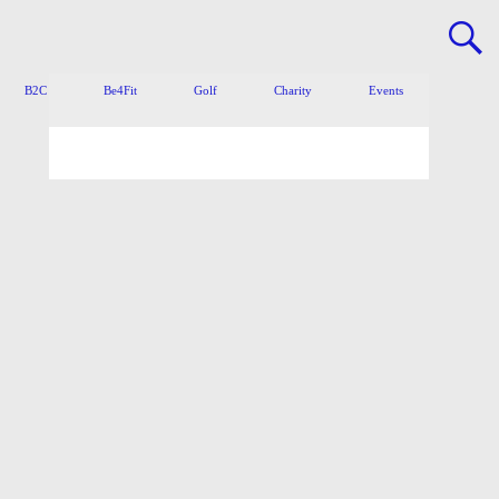
B2C
Be4Fit
Golf
Charity
Events