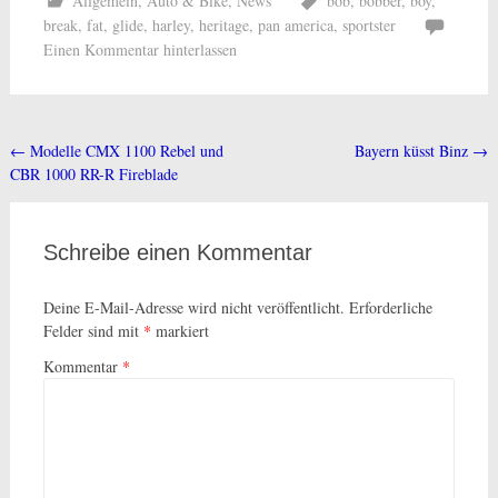
Allgemein
,
Auto & Bike
,
News
bob
,
bobber
,
boy
,
break
,
fat
,
glide
,
harley
,
heritage
,
pan america
,
sportster
Einen Kommentar hinterlassen
←
Modelle CMX 1100 Rebel und
Bayern küsst Binz
→
Beitragsnavigation
CBR 1000 RR-R Fireblade
Schreibe einen Kommentar
Deine E-Mail-Adresse wird nicht veröffentlicht.
Erforderliche
Felder sind mit
*
markiert
Kommentar
*