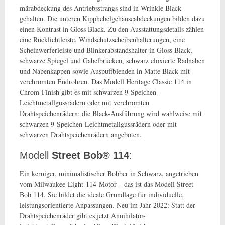
märabdeckung des Antriebsstrangs sind in Wrinkle Black
gehalten. Die unteren Kipphebelgehäu­seabdeckungen bilden dazu
einen Kontrast in Gloss Black. Zu den Ausstattungsdetails zählen
eine Rücklichtleiste, Windschutzscheibenhalterungen, eine
Scheinwerferleiste und Blinkerabstandshalter in Gloss Black,
schwarze Spiegel und Gabelbrücken, schwarz eloxierte Radnaben
und Nabenkappen sowie Auspuffblenden in Matte Black mit
verchromten Endrohren. Das Modell Heritage Classic 114 in
Chrom-Finish gibt es mit schwarzen 9-Speichen-
Leichtmetallgussrädern oder mit verchromten
Drahtspeichenrädern; die Black-Ausführung wird wahlweise mit
schwarzen 9-Speichen-Leichtmetallgussrädern oder mit
schwarzen Drahtspeichenrädern angeboten.
Modell
Street Bob® 114
:
Ein kerniger, minimalistischer Bobber in Schwarz, angetrieben
vom Mil­waukee-Eight-114-Motor – das ist das Modell Street
Bob 114. Sie bildet die ideale Grundlage für individuelle,
leistungsorientierte Anpassungen. Neu im Jahr 2022: Statt der
Drahtspeichenräder gibt es jetzt Annihilator-