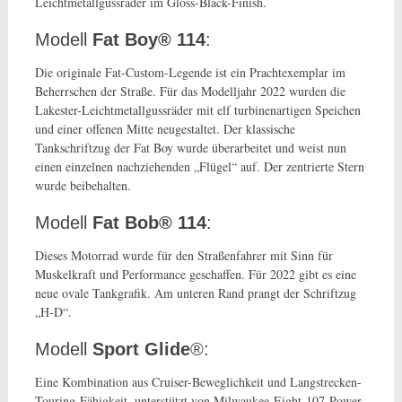
Leichtmetallgussräder im Gloss-Black-Finish.
Modell
Fat Boy® 114
:
Die originale Fat-Custom-Legende ist ein Prachtexemplar im
Beherrschen der Straße. Für das Modelljahr 2022 wurden die
Lakester-Leichtmetallgussräder mit elf turbi­nenartigen Speichen
und einer offenen Mitte neugestaltet. Der klassische
Tankschriftzug der Fat Boy wurde überarbeitet und weist nun
einen einzelnen nachziehenden „Flügel“ auf. Der zentrierte Stern
wurde beibehalten.
Modell
Fat Bob® 114
:
Dieses Motorrad wurde für den Straßenfahrer mit Sinn für
Muskelkraft und Performance geschaffen. Für 2022 gibt es eine
neue ovale Tankgrafik. Am unteren Rand prangt der Schriftzug
„H-D“.
Modell
Sport Glide
®:
Eine Kombination aus Cruiser-Beweglichkeit und Langstrecken-
Touring-Fähigkeit, unterstützt von Milwaukee-Eight-107-Power.