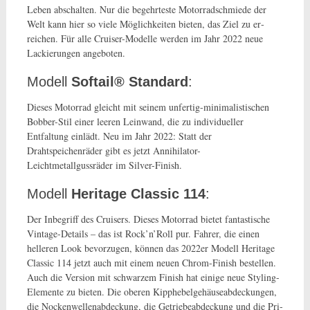
Leben abschalten. Nur die be­gehrteste Motorradschmiede der
Welt kann hier so viele Möglichkeiten bieten, das Ziel zu er­
reichen. Für alle Cruiser-Modelle werden im Jahr 2022 neue
Lackierungen angeboten.
Modell
Softail
®
Standard
:
Dieses Motorrad gleicht mit seinem unfertig-minimalistischen
Bob­ber-Stil einer leeren Leinwand, die zu individueller
Entfaltung einlädt. Neu im Jahr 2022: Statt der
Drahtspeichenräder gibt es jetzt Annihilator-
Leichtmetallgussräder im Silver-Finish.
Modell
Heritage Classic 114
:
Der Inbegriff des Cruisers. Dieses Motorrad bietet fantastische
Vin­tage-Details – das ist Rock’n’Roll pur. Fahrer, die einen
helleren Look bevorzugen, können das 2022er Modell Heritage
Classic 114 jetzt auch mit einem neuen Chrom-Finish bestellen.
Auch die Version mit schwarzem Finish hat einige neue Styling-
Elemente zu bieten. Die oberen Kipp­hebelgehäuseabdeckungen,
die Nockenwellenabdeckung, die Getriebeabdeckung und die Pri­