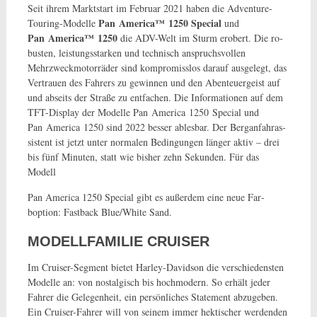
Seit ihrem Marktstart im Februar 2021 haben die Adventure-
Pan America™ 1250 Special
Touring-Modelle
und
Pan America™ 1250
die ADV-Welt im Sturm erobert. Die ro­
busten, leistungsstarken und technisch anspruchsvollen
Mehrzweckmotorräder sind kompro­misslos darauf ausgelegt, das
Vertrauen des Fahrers zu gewinnen und den Abenteuergeist auf
und abseits der Straße zu entfachen. Die Informationen auf dem
TFT-Display der Modelle Pan America 1250 Special und
Pan America 1250 sind 2022 besser ablesbar. Der Berganfahras­
sistent ist jetzt unter normalen Bedingungen länger aktiv – drei
bis fünf Minuten, statt wie bis­her zehn Sekunden. Für das
Modell
Pan America 1250 Special gibt es außerdem eine neue Far­
boption: Fastback Blue/White Sand.
MODELLFAMILIE CRUISER
Im Cruiser-Segment bietet Harley-Davidson die verschiedensten
Modelle an: von nostalgisch bis hochmodern. So erhält jeder
Fahrer die Gelegenheit, ein persönliches Statement abzugeben.
Ein Cruiser-Fahrer will von seinem immer hektischer werdenden