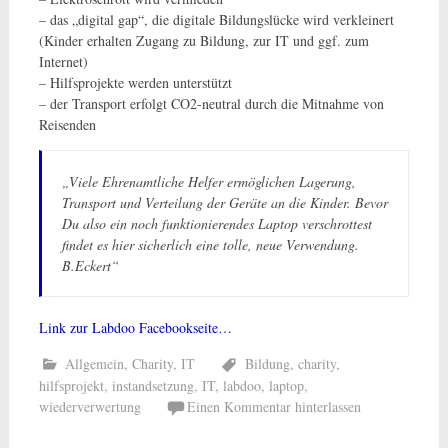
– das „digital gap“, die digitale Bildungslücke wird verkleinert
(Kinder erhalten Zugang zu Bildung, zur IT und ggf. zum
Internet)
– Hilfsprojekte werden unterstützt
– der Transport erfolgt CO2-neutral durch die Mitnahme von
Reisenden
„Viele Ehrenamtliche Helfer ermöglichen Lagerung,
Transport und Verteilung der Geräte an die Kinder. Bevor
Du also ein noch funktionierendes Laptop verschrottest
findet es hier sicherlich eine tolle, neue Verwendung.
B.Eckert“
Link zur Labdoo Facebookseite…
Allgemein
,
Charity
,
IT
Bildung
,
charity
,
hilfsprojekt
,
instandsetzung
,
IT
,
labdoo
,
laptop
,
wiederverwertung
Einen Kommentar hinterlassen