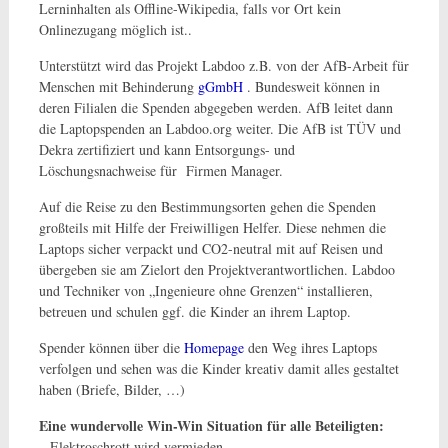
Lerninhalten als Offline-Wikipedia, falls vor Ort kein
Onlinezugang möglich ist..
Unterstützt wird das Projekt Labdoo z.B. von der AfB-Arbeit für
Menschen mit Behinderung
gGmbH
. Bundesweit können in
deren Filialen die Spenden abgegeben werden. AfB leitet dann
die Laptopspenden an Labdoo.org weiter. Die AfB ist TÜV und
Dekra zertifiziert und kann Entsorgungs- und
Löschungsnachweise für Firmen Manager.
Auf die Reise zu den Bestimmungsorten gehen die Spenden
großteils mit Hilfe der Freiwilligen Helfer. Diese nehmen die
Laptops sicher verpackt und CO2-neutral mit auf Reisen und
übergeben sie am Zielort den Projektverantwortlichen. Labdoo
und Techniker von „Ingenieure ohne Grenzen“ installieren,
betreuen und schulen ggf. die Kinder an ihrem Laptop.
Spender können über die
Homepage
den Weg ihres Laptops
verfolgen und sehen was die Kinder kreativ damit alles gestaltet
haben (Briefe, Bilder, …)
Eine wundervolle Win-Win Situation für alle Beteiligten:
– Elektroschrott wird vermieden