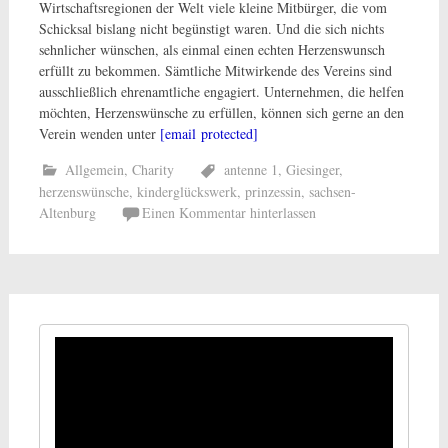
Wirtschaftsregionen der Welt viele kleine Mitbürger, die vom
Schicksal bislang nicht begünstigt waren. Und die sich nichts
sehnlicher wünschen, als einmal einen echten Herzenswunsch
erfüllt zu bekommen. Sämtliche Mitwirkende des Vereins sind
ausschließlich ehrenamtliche engagiert. Unternehmen, die helfen
möchten, Herzenswünsche zu erfüllen, können sich gerne an den
Verein wenden unter
[email protected]
Allgemein
,
Charity
antenne 1
,
Giesinger
,
herzenswünsche
,
kinderglückswerk
,
prinzessin
,
sachsen-
Altenburg
Einen Kommentar hinterlassen