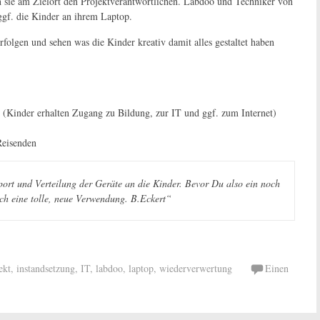
n sie am Zielort den Projektverantwortlichen. Labdoo und Techniker von
ggf. die Kinder an ihrem Laptop.
folgen und sehen was die Kinder kreativ damit alles gestaltet haben
rt (Kinder erhalten Zugang zu Bildung, zur IT und ggf. zum Internet)
Reisenden
ort und Verteilung der Geräte an die Kinder. Bevor Du also ein noch
lich eine tolle, neue Verwendung. B.Eckert“
ekt
,
instandsetzung
,
IT
,
labdoo
,
laptop
,
wiederverwertung
Einen