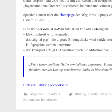
sicher verpackt und CO2-neutral mit auf Reisen und übergebe
„Ingenieure ohne Grenzen“ installieren, betreuen und schulen 
Spender können über die
Homepage
den Weg ihres Laptops ver
(Briefe, Bilder, …)
Eine wundervolle Win-Win Situation für alle Beteiligten:
– Elektroschrott wird vermieden
– das „digital gap“, die digitale Bildungslücke wird verkleine
– Hilfsprojekte werden unterstützt
– der Transport erfolgt CO2-neutral durch die Mitnahme von 
„Viele Ehrenamtliche Helfer ermöglichen Lagerung, Transp
funktionierendes Laptop verschrottest findet es hier sicher
Link zur Labdoo Facebookseite…
Allgemein
,
Charity
,
IT
Bildung
,
charity
,
hilfsproj
Kommentar hinterlassen