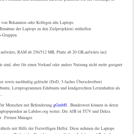
, von Bekannten oder Kollegen alte Laptops
itnahme der Laptops zu den Zielprojekten) mithelfen
oo-Gruppen
4 aufwärts, RAM ab 256/512 MB, Platte ab 20 GB,aufwärts incl.
ade sind, aber für einen Verkauf oder andere Nutzung nicht mehr geeignet
her sowie nachhaltig gelöscht (DoD, 3-faches Überschreiben)
 ubuntu, Lernprogrammen Edubuntu und kindgerechten Lerninhalten als
..
t für Menschen mit Behinderung
gGmbH
. Bundesweit können in deren
 Laptopspenden an Labdoo.org weiter. Die AfB ist TÜV und Dekra
für Firmen Manager.
teils mit Hilfe der Freiwilligen Helfer. Diese nehmen die Laptops