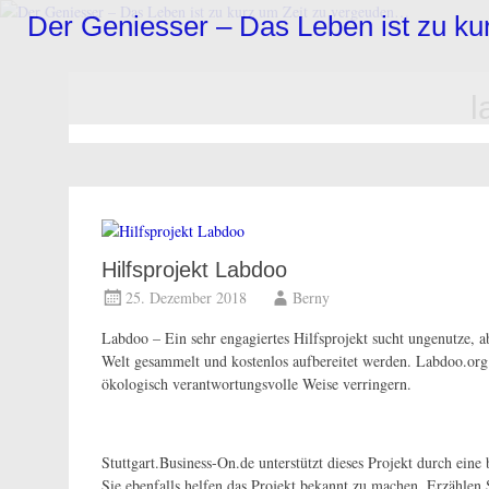
Zum
Der Geniesser – Das Leben ist zu k
Inhalt
springen
l
Hilfsprojekt Labdoo
25. Dezember 2018
Berny
Labdo
o – Ein sehr engagiertes Hilfsprojekt sucht ungenutze, 
Welt gesammelt und kostenlos aufbereitet werden. Labdoo.org 
ökologisch verantwortungsvolle Weise verringern.
Stuttgart.Business-On.de unterstützt dieses Projekt durch eine
Sie ebenfalls helfen das Projekt bekannt zu machen. Erzä
hlen 