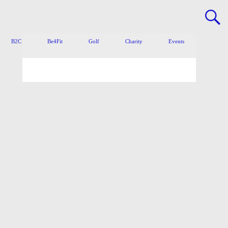
B2C
Be4Fit
Golf
Charity
Events