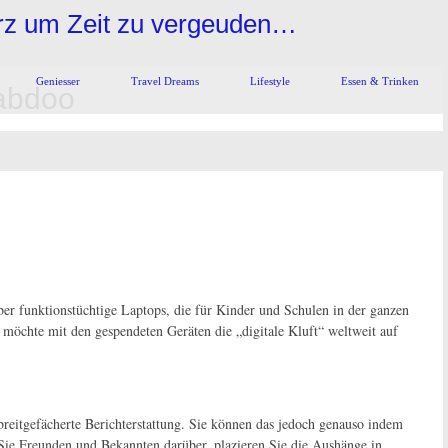
urz um Zeit zu vergeuden…
Geniesser
Travel Dreams
Lifestyle
Essen & Trinken
abdoo
aber funktionstüchtige Laptops, die für Kinder und Schulen in der ganzen
möchte mit den gespendeten Geräten die „digitale Kluft“ weltweit auf
 breitgefächerte Berichterstattung. Sie können das jedoch genauso indem
Sie Freunden und Bekannten darüber, plazieren Sie die Aushänge in