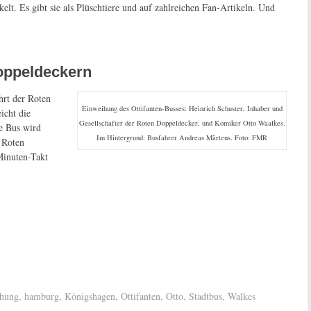
. Es gibt sie als Plüschtiere und auf zahlreichen Fan-Artikeln. Und
oppeldeckern
hrt der Roten
Einweihung des Ottifanten-Busses: Heinrich Schuster, Inhaber und
icht die
Gesellschafter der Roten Doppeldecker, und Komiker Otto Waalkes.
se Bus wird
Im Hintergrund: Busfahrer Andreas Märtens. Foto: FMR
r Roten
Minuten-Takt
hung
,
hamburg
,
Königshagen
,
Ottifanten
,
Otto
,
Stadtbus
,
Walkes