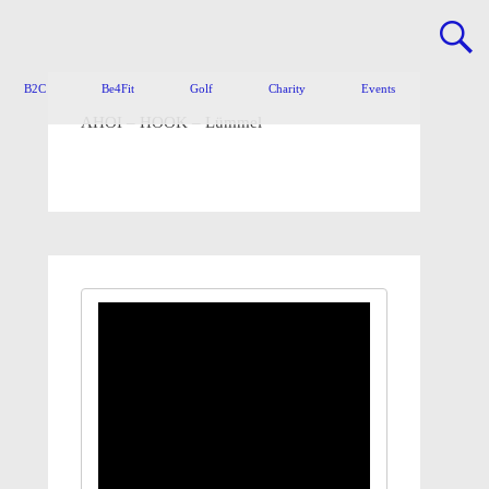
B2C
Be4Fit
Golf
Charity
Events
AHOI – HOOK – Lümmel