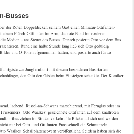
ten-Busses
ber der Roten Doppeldecker, seinem Gast einen Miniatur-Ottifanten-
t einem Plüsch-Ottifanten im Arm, das rote Band im vorderen
ür die Medien – ans Steuer des Busses. Danach posierte Otto vor dem Bus
räsentieren. Rund eine halbe Stunde lang ließ sich Otto geduldig
e Bilder und O-Töne aufgenommen hatten, und posierte auch für so
dfahrtgäste zur Jungfernfahrt mit diesem besonderen Bus starten –
sselanhänger, den Otto den Gästen beim Einsteigen schenkte. Der Komiker
send, lachend, Rüssel-an-Schwanz marschierend, mit Fernglas oder im
 Friesennerz: Otto Waalkes‘ gezeichnete Ottifanten auf dem knallroten
undfahrtbus ziehen im Straßenverkehr alle Blicke auf sich und werden
 nicht nur bei Otto- und Ottifanten-Fans schnell ein Schmunzeln
tto Waalkes’ Schallplattencovern veröffentlicht. Seitdem haben sich die