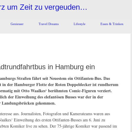
urz um Zeit zu vergeuden…
Geniesser
Travel Dreams
Lifestyle
Essen & Trinken
adtrundfahrtbus in Hamburg ein
amburgs Straßen fährt seit Neuestem ein Ottifanten-Bus. Das
t in der Hamburger Flotte der Roten Doppeldecker ist rundherum
ormatig mit Otto Waalkes‘ berühmten Comic-Figuren verziert.
lich der Einweihung des elefantösen Busses war der in der
er Landungsbrücken gekommen.
teresse aus. Journalisten, Fotografen und Kamerateams waren aus
lkes‘ Einweihung des ersten Ottifanten-Busses am 6. Juni zu
liebten Komiker live zu sehen. Der 75-jährige Komiker war passend im