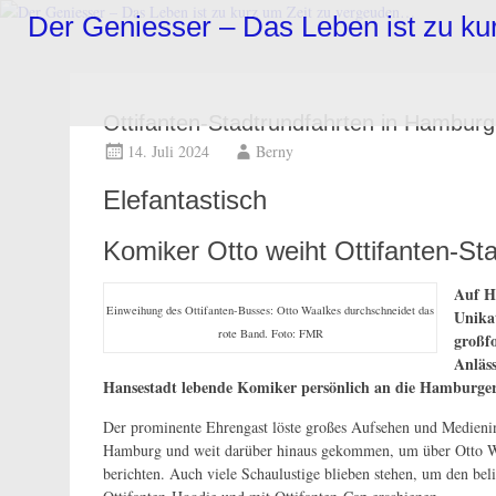
Zum
Der Geniesser – Das Leben ist zu k
Inhalt
springen
Ottifanten-Stadtrundfahrten in Hamburg
14. Juli 2024
Berny
Elefantastisch
Komiker Otto weiht Ottifanten-St
Auf H
Einweihung des Ottifanten-Busses: Otto Waalkes durchschneidet das
Unika
rote Band. Foto: FMR
großf
Anläss
Hansestadt lebende Komiker persönlich an die Hamburg
Der prominente Ehrengast löste großes Aufsehen und Medienin
Hamburg und weit darüber hinaus gekommen, um über Otto Waa
berichten. Auch viele Schaulustige blieben stehen, um den be