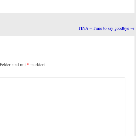
TINA – Time to say goodbye
→
 Felder sind mit
*
markiert