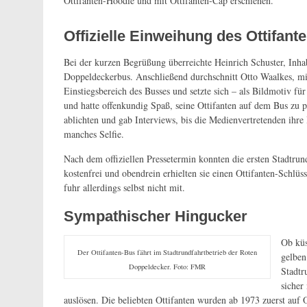
Ottifanten-Hoodie und mit Ottifanten-Cap erschienen.
Offizielle Einweihung des Ottifan
Bei der kurzen Begrüßung überreichte Heinrich Schuster, Inha
Doppeldeckerbus. Anschließend durchschnitt Otto Waalkes, mi
Einstiegsbereich des Busses und setzte sich – als Bildmotiv f
und hatte offenkundig Spaß, seine Ottifanten auf dem Bus zu p
ablichten und gab Interviews, bis die Medienvertretenden ihr
manches Selfie.
Nach dem offiziellen Pressetermin konnten die ersten Stadtrun
kostenfrei und obendrein erhielten sie einen Ottifanten-Schlü
fuhr allerdings selbst nicht mit.
Sympathischer Hingucker
Ob küs
Der Ottifanten-Bus fährt im Stadtrundfahrtbetrieb der Roten
gelben
Doppeldecker. Foto: FMR
Stadtr
sicher
auslösen. Die beliebten Ottifanten wurden ab 1973 zuerst auf O