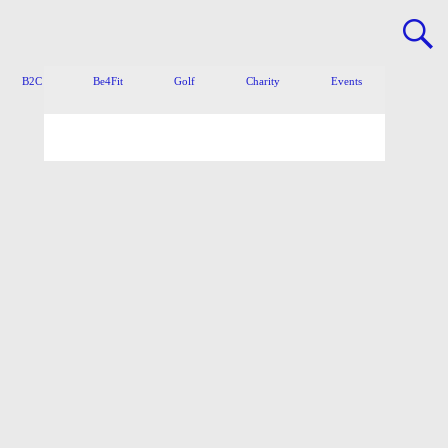
B2C
Be4Fit
Golf
Charity
Events