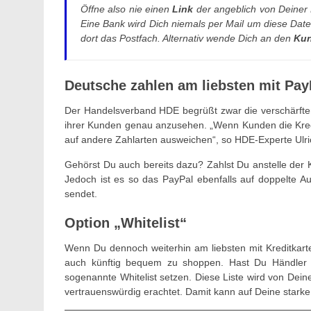
Öffne also nie einen
Link
der angeblich von Deiner
Eine Bank wird Dich niemals per Mail um diese Date
dort das Postfach. Alternativ wende Dich an den
Kun
Deutsche zahlen am liebsten mit Pay
Der Handelsverband HDE begrüßt zwar die verschärften
ihrer Kunden genau anzusehen. „Wenn Kunden die Kreditk
auf andere Zahlarten ausweichen“, so HDE-Experte Ulri
Gehörst Du auch bereits dazu? Zahlst Du anstelle der K
Jedoch ist es so das PayPal ebenfalls auf doppelte A
sendet.
Option „Whitelist“
Wenn Du dennoch weiterhin am liebsten mit Kreditkarte
auch künftig bequem zu shoppen. Hast Du Händler 
sogenannte Whitelist setzen. Diese Liste wird von Dein
vertrauenswürdig erachtet. Damit kann auf Deine starke