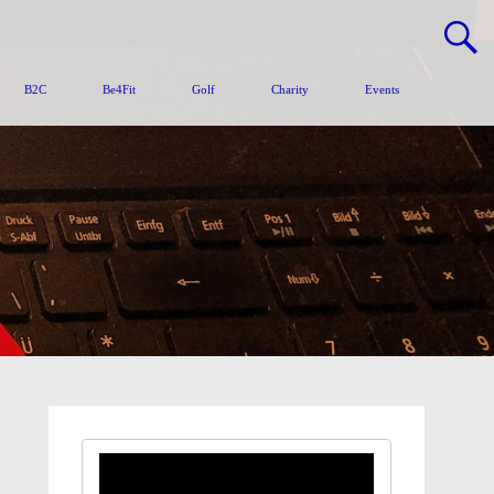
B2C
Be4Fit
Golf
Charity
Events