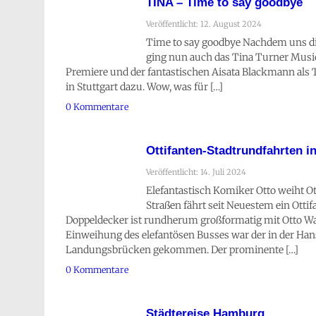
TINA – Time to say goodbye
Veröffentlicht: 12. August 2024
Time to say goodbye Nachdem uns die
ging nun auch das Tina Turner Musi
Premiere und der fantastischen Aisata Blackmann als 
in Stuttgart dazu. Wow, was für […]
0 Kommentare
Ottifanten-Stadtrundfahrten 
Veröffentlicht: 14. Juli 2024
Elefantastisch Komiker Otto weiht 
Straßen fährt seit Neuestem ein Otti
Doppeldecker ist rundherum großformatig mit Otto Wa
Einweihung des elefantösen Busses war der in der Ha
Landungsbrücken gekommen. Der prominente […]
0 Kommentare
Städtereise Hamburg