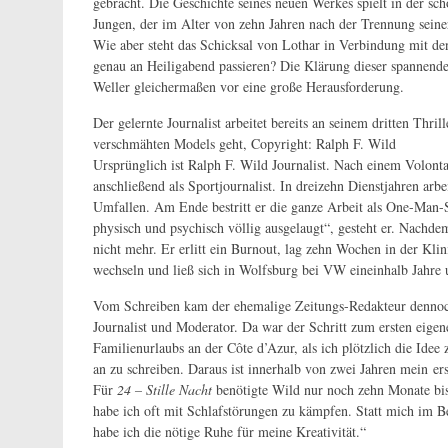
gebracht. Die Geschichte seines neuen Werkes spielt in der s
Jungen, der im Alter von zehn Jahren nach der Trennung seiner
Wie aber steht das Schicksal von Lothar in Verbindung mit 
genau an Heiligabend passieren? Die Klärung dieser spannend
Weller gleichermaßen vor eine große Herausforderung.
Der gelernte Journalist arbeitet bereits an seinem dritten Thr
verschmähten Models geht, Copyright: Ralph F. Wild
Ursprünglich ist Ralph F. Wild Journalist. Nach einem Volont
anschließend als Sportjournalist. In dreizehn Dienstjahren arbe
Umfallen. Am Ende bestritt er die ganze Arbeit als One-Man-
physisch und psychisch völlig ausgelaugt“, gesteht er. Nachd
nicht mehr. Er erlitt ein Burnout, lag zehn Wochen in der Klini
wechseln und ließ sich in Wolfsburg bei VW eineinhalb Jahre
Vom Schreiben kam der ehemalige Zeitungs-Redakteur dennoch ni
Journalist und Moderator. Da war der Schritt zum ersten eig
Familienurlaubs an der Côte d’Azur, als ich plötzlich die Idee
an zu schreiben. Daraus ist innerhalb von zwei Jahren mein e
Für
24 – Stille Nacht
benötigte Wild nur noch zehn Monate bis
habe ich oft mit Schlafstörungen zu kämpfen. Statt mich im 
habe ich die nötige Ruhe für meine Kreativität.“