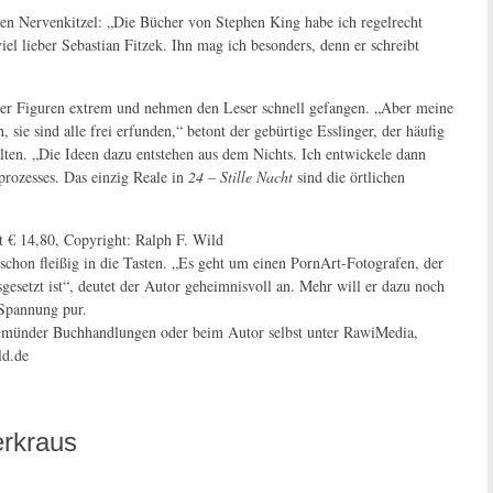
schen Nervenkitzel: „Die Bücher von Stephen King habe ich regelrecht
el lieber Sebastian Fitzek. Ihn mag ich besonders, denn er schreibt
iner Figuren extrem und nehmen den Leser schnell gefangen. „Aber meine
sie sind alle frei erfunden,“ betont der gebürtige Esslinger, der häufig
lten. „Die Ideen dazu entstehen aus dem Nichts. Ich entwickele dann
prozesses. Das einzig Reale in
24 – Stille Nacht
sind die örtlichen
et € 14,80, Copyright: Ralph F. Wild
 schon fleißig in die Tasten. „Es geht um einen PornArt-Fotografen, der
gesetzt ist“, deutet der Autor geheimnisvoll an. Mehr will er dazu noch
 Spannung pur.
münder Buchhandlungen oder beim Autor selbst unter RawiMedia,
ld.de
erkraus