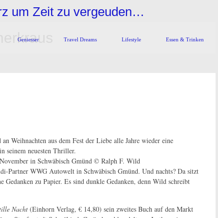
urz um Zeit zu vergeuden…
nerkraus
Geniesser
Travel Dreams
Lifestyle
Essen & Trinken
n Weihnachten aus dem Fest der Liebe alle Jahre wieder eine
n seinem neuesten Thriller.
10. November in Schwäbisch Gmünd © Ralph F. Wild
Audi-Partner WWG Autowelt in Schwäbisch Gmünd. Und nachts? Da sitzt
ne Gedanken zu Papier. Es sind dunkle Gedanken, denn Wild schreibt
tille Nacht
(Einhorn Verlag, € 14,80) sein zweites Buch auf den Markt