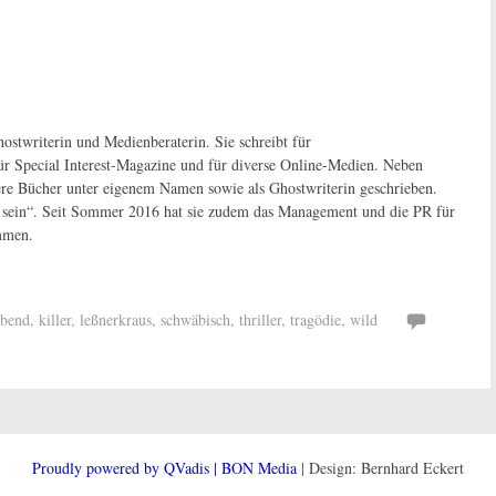
hostwriterin und Medienberaterin. Sie schreibt für
Special Interest-Magazine und für diverse Online-Medien. Neben
tere Bücher unter eigenem Namen sowie als Ghostwriterin geschrieben.
zu sein“. Seit Sommer 2016 hat sie zudem das Management und die PR für
mmen.
abend
,
killer
,
leßnerkraus
,
schwäbisch
,
thriller
,
tragödie
,
wild
Proudly powered by QVadis | BON Media
| Design: Bernhard Eckert