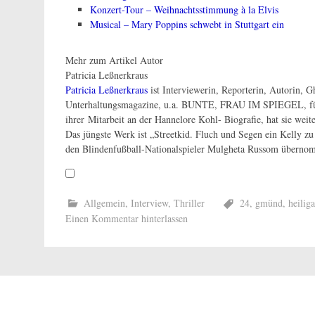
Konzert-Tour – Weihnachtsstimmung à la Elvis
Musical – Mary Poppins schwebt in Stuttgart ein
Mehr zum Artikel Autor
Patricia Leßnerkraus
Patricia Leßnerkraus
ist Interviewerin, Reporterin, Autorin, G
Unterhaltungsmagazine, u.a. BUNTE, FRAU IM SPIEGEL, für 
ihrer Mitarbeit an der Hannelore Kohl- Biografie, hat sie wei
Das jüngste Werk ist „Streetkid. Fluch und Segen ein Kelly 
den Blindenfußball-Nationalspieler Mulgheta Russom überno
Allgemein
,
Interview
,
Thriller
24
,
gmünd
,
heilig
Einen Kommentar hinterlassen