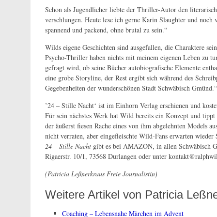
Schon als Jugendlicher liebte der Thriller-Autor den literari
verschlungen. Heute lese ich gerne Karin Slaughter und noch vi
spannend und packend, ohne brutal zu sein.“
Wilds eigene Geschichten sind ausgefallen, die Charaktere se
Psycho-Thriller haben nichts mit meinem eigenen Leben zu tun, 
gefragt wird, ob seine Bücher autobiografische Elemente entha
eine grobe Storyline, der Rest ergibt sich während des Schreib
Gegebenheiten der wunderschönen Stadt Schwäbisch Gmünd.“
’24 – Stille Nacht‘ ist im Einhorn Verlag erschienen und kost
Für sein nächstes Werk hat Wild bereits ein Konzept und tippt
der äußerst fiesen Rache eines von ihm abgelehnten Models aus
nicht verraten, aber eingefleischte Wild-Fans erwarten wieder
24 – Stille Nacht
gibt es bei AMAZON, in allen Schwäbisch G
Rigaerstr. 10/1, 73568 Durlangen oder unter kontakt@ralphwi
(Patricia Leßnerkraus Freie Journalistin)
Weitere Artikel von Patricia Leßn
Coaching – Lebensnahe Märchen im Advent