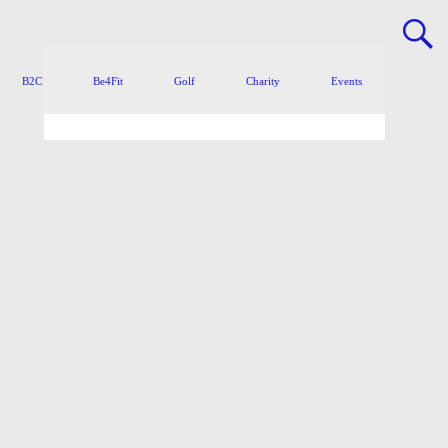
B2C
Be4Fit
Golf
Charity
Events