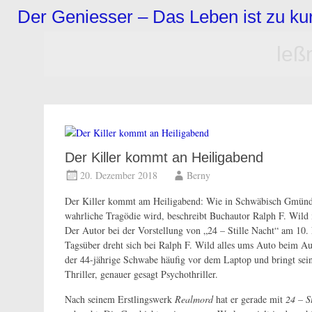
Zum
Der Geniesser – Das Leben ist zu k
Inhalt
springen
leß
Der Killer kommt an Heiligabend
20. Dezember 2018
Berny
Der Killer kommt am Heiligabend: Wie in Schwäbisch Gmünd a
wahrliche Tragödie wird, beschreibt Buchautor Ralph F. Wild i
Der Autor bei der Vorstellung von „24 – Stille Nacht“ am 
Tagsüber dreht sich bei Ralph F. Wild alles ums Auto beim 
der 44-jährige Schwabe häufig vor dem Laptop und bringt sei
Thriller, genauer gesagt Psychothriller.
Nach seinem Erstlingswerk
Realmord
hat er gerade mit
24 – S