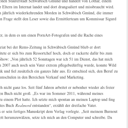
chönen Stauferstadt Schwäbisch Gmünd und handelt von Lothar, einem
 Eltern im Internat landet und dort drangsaliert und missbraucht wird.
den jährlich wiederkehrenden Morden in Schwäbisch Gmünd, die immer
en Frage stellt den Leser sowie das Ermittlerteam um Kommissar Sigurd
iller, in dem es um einen PornArt-Fotografen und die Rache eines
ariat bei der Rems-Zeitung in Schwäbisch Gmünd blieb er dort
itete er sich bis zum Ressortchef hoch, doch er rackerte dafür bis zum
Show: „Von jährlich 52 Sonntagen war ich 51 im Dienst, das hat mich
em 2007 auch noch sein Vater extrem pflegebedürftig wurde, konnte Wild
k und fiel zusätzlich ein ganzes Jahr aus. Er entschied sich, den Beruf zu
 umschulen in den Bereichen Verkauf und Marketing.
cht ganz los. Seit fünf Jahren arbeitet er nebenher wieder als freier
enen Buch nicht groß. „Es war im Sommer 2011, während meines
 zu einem Plot hatte. Ich setzte mich spontan an meinen Laptop und fing
rstes Buch
Realmord
entstanden“, erzählt der dreifache Vater.
 er sein fertiges Manuskript dem Verlag vorlegte. „Seit meinem Burnout
Bett herumzuwälzen, setze ich mich an den Computer und schreibe. Da