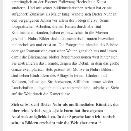
ursprünglich an der Essener Folkwang-Hochschule Kunst
studierte. Und mit seiner bildkünstlerischen Arbeit hat er nie
aufgehört: Zunächst als Maler tätig, wandte sich Dieter Nuhr in
den vergangenen Jahren vor allem der Fotografie zu. Seine
fotografischen Arbeiten, die auf Reisen durch alle fünf
Kontinente entstanden, haben es inzwischen in die Museen
geschafft. Nuhrs Bilder sind dokumentarisch, muten bisweilen
melancholisch und ernst an. Die Fotografien blenden das Schöne
oder gar Romantische exotischer Welten gänzlich aus und lassen
damit die Blicknahme bloßer Reiseimpressionen weit hinter sich.
Sie abstrahieren das Fremde, zeigen das Detail, in dem das große
Ganze exemplarisch stets präsent ist. Motive in Nuhrs Bildern
sind neben Eindrücken des Alltags in fernen Ländern und
Kulturen, beiläufigen Straßenszenen, Stillleben immer wieder
Landschaften – abgelichtet als seine persönliche, subjektive Sicht
auf die Welt durch die Kameralinse.
Sich selbst sieht Dieter Nuhr als multimedialen Künstler, der
über seine Arbeit sagt: „Jede Form hat ihre eigenen
Ausdrucksmöglichkeiten. In der Sprache kann ich ironisch
sein, in Bildern erscheint mir die Welt eher ernst.“