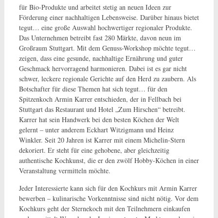
für Bio-Produkte und arbeitet stetig an neuen Ideen zur
Förderung einer nachhaltigen Lebensweise. Darüber hinaus bietet
tegut… eine große Auswahl hochwertiger regionaler Produkte.
Das Unternehmen betreibt fast 280 Märkte, davon neun im
Großraum Stuttgart. Mit dem Genuss-Workshop möchte tegut…
zeigen, dass eine gesunde, nachhaltige Ernährung und guter
Geschmack hervorragend harmonieren. Dabei ist es gar nicht
schwer, leckere regionale Gerichte auf den Herd zu zaubern. Als
Botschafter für diese Themen hat sich tegut… für den
Spitzenkoch Armin Karrer entschieden, der in Fellbach bei
Stuttgart das Restaurant und Hotel „Zum Hirschen“ betreibt.
Karrer hat sein Handwerk bei den besten Köchen der Welt
gelernt – unter anderem Eckhart Witzigmann und Heinz
Winkler. Seit 20 Jahren ist Karrer mit einem Michelin-Stern
dekoriert. Er steht für eine gehobene, aber gleichzeitig
authentische Kochkunst, die er den zwölf Hobby-Köchen in einer
Veranstaltung vermitteln möchte.
Jeder Interessierte kann sich für den Kochkurs mit Armin Karrer
bewerben – kulinarische Vorkenntnisse sind nicht nötig. Vor dem
Kochkurs geht der Sternekoch mit den Teilnehmern einkaufen