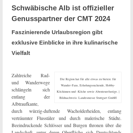
Schwäbische Alb ist offizieller
Genusspartner der CMT 2024
Faszinierende Urlaubsregion gibt
exklusive Einblicke in ihre kulinarische
Vielfalt
Zahlreiche Rad-
Die Region hat für alle etwas zu bieten: für
und Wanderwege
Wander-Fans, Erholungssuchende, Hobby-
schlängeln sich
Köchinnen und -Köche sowie Abenteuerlustige. |
entlang der
Bildnachweis: Landesmesse Stuttgart GmbH
Albtraufkante,
durch würzig-duftende Wacholderheiden, entlang
verträumter Flusstäler und durch malerische Städte.
Beeindruckende Schlösser und Burgen thronen über die
Landschaft, unter deren Oberfläche sich Deutschlands