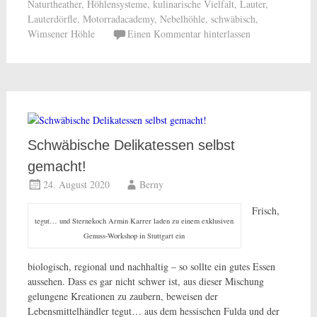
Naturtheather
,
Höhlensysteme
,
kulinarische Vielfalt
,
Lauter
,
Lauterdörfle
,
Motorradacademy
,
Nebelhöhle
,
schwäbisch
,
Wimsener Höhle
Einen Kommentar hinterlassen
Schwäbische Delikatessen selbst
gemacht!
24. August 2020
Berny
Frisch,
tegut… und Sternekoch Armin Karrer laden zu einem exklusiven
Genuss-Workshop in Stuttgart ein
biologisch, regional und nachhaltig – so sollte ein gutes Essen
aussehen. Dass es gar nicht schwer ist, aus dieser Mischung
gelungene Kreationen zu zaubern, beweisen der
Lebensmittelhändler tegut… aus dem hessischen Fulda und der