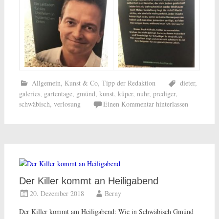
Allgemein
,
Kunst & Co
,
Tipp der Redaktion
dieter
,
galeries
,
gartentage
,
gmünd
,
kunst
,
küper
,
nuhr
,
prediger
,
schwäbisch
,
verlosung
Einen Kommentar hinterlassen
Der Killer kommt an Heiligabend
20. Dezember 2018
Berny
Der Killer kommt am Heiligabend: Wie in Schwäbisch Gmünd