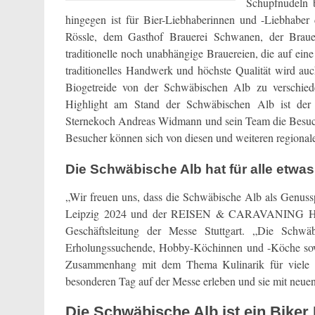
Schupfnudeln 
hingegen ist für Bier-Liebhaberinnen und -Liebhaber 
Rössle, dem Gasthof Brauerei Schwanen, der Braue
traditionelle noch unabhängige Brauereien, die auf ei
traditionelles Handwerk und höchste Qualität wird auc
Biogetreide von der Schwäbischen Alb zu verschieden
Highlight am Stand der Schwäbischen Alb ist der
Sternekoch Andreas Widmann und sein Team die Besuch
Besucher können sich von diesen und weiteren regional
Die Schwäbische Alb hat für alle etwas
„Wir freuen uns, dass die Schwäbische Alb als Genuss
Leipzig 2024 und der REISEN & CARAVANING Hambu
Geschäftsleitung der Messe Stuttgart. „Die Schwä
Erholungssuchende, Hobby-Köchinnen und -Köche sowie 
Zusammenhang mit dem Thema Kulinarik für viele un
besonderen Tag auf der Messe erleben und sie mit neu
Die Schwäbische Alb ist ein Biker