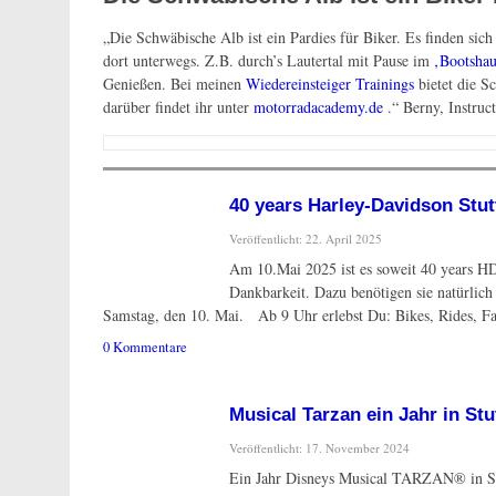
„Die Schwäbische Alb ist ein Pardies für Biker. Es finden sich
dort unterwegs. Z.B. durch’s Lautertal mit Pause im
‚Bootshau
Genießen. Bei meinen
Wiedereinsteiger Trainings
bietet die S
darüber findet ihr unter
motorradacademy.de
.“ Berny, Instruc
40 years Harley-Davidson Stut
Veröffentlicht: 22. April 2025
Am 10.Mai 2025 ist es soweit 40 years HD-
Dankbarkeit. Dazu benötigen sie natürli
Samstag, den 10. Mai. Ab 9 Uhr erlebst Du: Bikes, Rides, Fa
0 Kommentare
Musical Tarzan ein Jahr in Stu
Veröffentlicht: 17. November 2024
Ein Jahr Disneys Musical TARZAN® in Stu