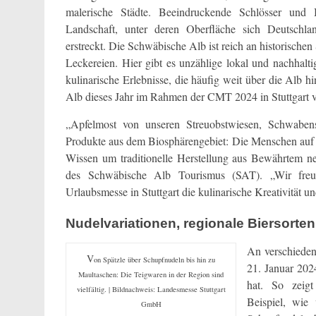
malerische Städte. Beeindruckende Schlösser und
Landschaft, unter deren Oberfläche sich Deutschla
erstreckt. Die Schwäbische Alb ist reich an historische
Leckereien. Hier gibt es unzählige lokal und nachhalt
kulinarische Erlebnisse, die häufig weit über die Alb h
Alb dieses Jahr im Rahmen der CMT 2024 in Stuttgart v
„Apfelmost von unseren Streuobstwiesen, Schwabens
Produkte aus dem Biosphärengebiet: Die Menschen auf 
Wissen um traditionelle Herstellung aus Bewährtem n
des Schwäbische Alb Tourismus (SAT). „Wir freu
Urlaubsmesse in Stuttgart die kulinarische Kreativität un
Nudelvariationen, regionale Biersorte
An verschieden
V
on Spätzle über Schupfnudeln bis hin zu
21. Januar 202
Maultaschen: Die Teigwaren in der Region sind
hat. So zeig
vielfältig. | Bildnachweis: Landesmesse Stuttgart
Beispiel, wie
GmbH