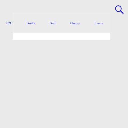
B2C
Be4Fit
Golf
Charity
Events