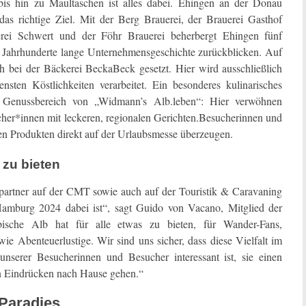
bis hin zu Maultaschen ist alles dabei. Ehingen an der Donau
das richtige Ziel. Mit der Berg Brauerei, der Brauerei Gasthof
rei Schwert und der Föhr Brauerei beherbergt Ehingen fünf
ne Jahrhunderte lange Unternehmensgeschichte zurückblicken. Auf
h bei der Bäckerei BeckaBeck gesetzt. Hier wird ausschließlich
sten Köstlichkeiten verarbeitet. Ein besonderes kulinarisches
 Genussbereich von „Widmann’s Alb.leben“: Hier verwöhnen
er*innen mit leckeren, regionalen Gerichten.Besucherinnen und
en Produkten direkt auf der Urlaubsmesse überzeugen.
 zu bieten
partner auf der CMT sowie auch auf der Touristik & Caravaning
rg 2024 dabei ist“, sagt Guido von Vacano, Mitglied der
bische Alb hat für alle etwas zu bieten, für Wander-Fans,
Abenteuerlustige. Wir sind uns sicher, dass diese Vielfalt im
serer Besucherinnen und Besucher interessant ist, sie einen
en Eindrücken nach Hause gehen.“
 Paradies