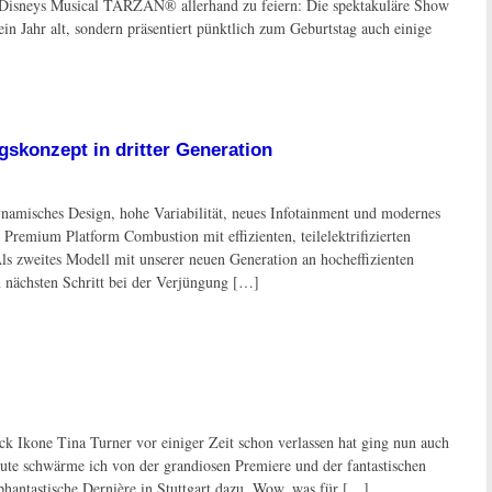
 Disneys Musical TARZAN® allerhand zu feiern: Die spektakuläre Show
in Jahr alt, sondern präsentiert pünktlich zum Geburtstag auch einige
skonzept in dritter Generation
isches Design, hohe Variabilität, neues Infotainment und modernes
remium Platform Combustion mit effizienten, teilelektrifizierten
zweites Modell mit unserer neuen Generation an hocheffizienten
 nächsten Schritt bei der Verjüngung […]
 Ikone Tina Turner vor einiger Zeit schon verlassen hat ging nun auch
ute schwärme ich von der grandiosen Premiere und der fantastischen
hantastische Dernière in Stuttgart dazu. Wow, was für […]