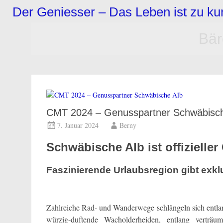
Zum
Der Geniesser – Das Leben ist zu k
Inhalt
springen
Bär
CMT 2024 – Genusspartner Schwäbisch
7. Januar 2024
Berny
Schwäbische Alb ist offizielle
Faszinierende Urlaubsregion gibt exklus
Zahlreiche Rad- und Wanderwege schlängeln sich entlan
würzig-duftende Wacholderheiden, entlang verträum