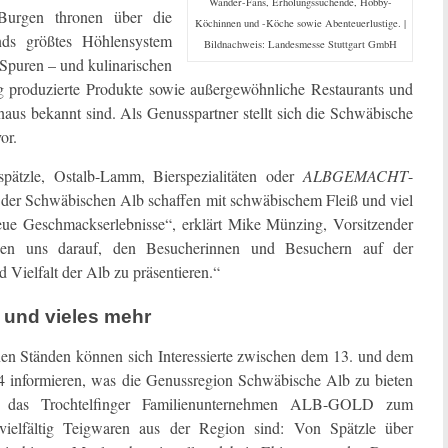
Wander-Fans, Erholungssuchende, Hobby-
 Burgen thronen über die
Köchinnen und -Köche sowie Abenteuerlustige. |
nds größtes Höhlensystem
Bildnachweis: Landesmesse Stuttgart GmbH
n Spuren – und kulinarischen
ig produzierte Produkte sowie außergewöhnliche Restaurants und
inaus bekannt sind. Als Genusspartner stellt sich die Schwäbische
or.
pätzle, Ostalb-Lamm, Bierspezialitäten oder
ALBGEMACHT
-
der Schwäbischen Alb schaffen mit schwäbischem Fleiß und viel
eue Geschmackserlebnisse“, erklärt Mike Münzing, Vorsitzender
en uns darauf, den Besucherinnen und Besuchern auf der
d Vielfalt der Alb zu präsentieren.“
n und vieles mehr
en Ständen können sich Interessierte zwischen dem 13. und dem
4 informieren, was die Genussregion Schwäbische Alb zu bieten
t das Trochtelfinger Familienunternehmen ALB-GOLD zum
 vielfältig Teigwaren aus der Region sind: Von Spätzle über