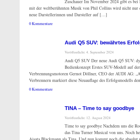
Zuschauer Im November 2024 gibt es bei
mit der weltberühmten Musik von Phil Collins wird nicht nur e
neue Darstellerinnen und Darsteller auf […]
0 Kommentare
Audi Q5 SUV: bewährtes Erfolg
Veröffentlicht: 4. September 2024
Audi Q5 SUV Der neue Audi Q5 SUV: dynam
Bedienkonzept Erstes SUV-Modell auf der P
Verbrennungsmotoren Gernot Döllner, CEO der AUDI AG: „Als 
Verbrennern markiert diese Neuauflage des Erfolgsmodells den
0 Kommentare
TINA – Time to say goodbye
Veröffentlicht: 12. August 2024
Time to say goodbye Nachdem uns die Rock
das Tina Turner Musical von uns. Noch he
Aisata Blackmann als Tina. Und nun kommt noch die absolut p