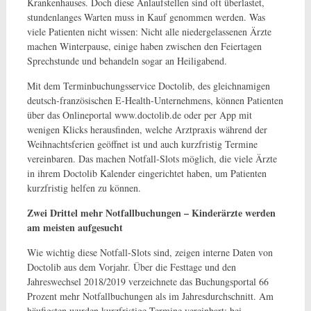
Krankenhauses. Doch diese Anlaufstellen sind oft überlastet,
stundenlanges Warten muss in Kauf genommen werden. Was
viele Patienten nicht wissen: Nicht alle niedergelassenen Ärzte
machen Winterpause, einige haben zwischen den Feiertagen
Sprechstunde und behandeln sogar an Heiligabend.
Mit dem Terminbuchungsservice Doctolib, des gleichnamigen
deutsch-französischen E-Health-Unternehmens, können Patienten
über das Onlineportal www.doctolib.de oder per App mit
wenigen Klicks herausfinden, welche Arztpraxis während der
Weihnachtsferien geöffnet ist und auch kurzfristig Termine
vereinbaren. Das machen Notfall-Slots möglich, die viele Ärzte
in ihrem Doctolib Kalender eingerichtet haben, um Patienten
kurzfristig helfen zu können.
Zwei Drittel mehr Notfallbuchungen – Kinderärzte werden
am meisten aufgesucht
Wie wichtig diese Notfall-Slots sind, zeigen interne Daten von
Doctolib aus dem Vorjahr. Über die Festtage und den
Jahreswechsel 2018/2019 verzeichnete das Buchungsportal 66
Prozent mehr Notfallbuchungen als im Jahresdurchschnitt. Am
häufigsten wurden kurzfristige Termine vereinbart: bei