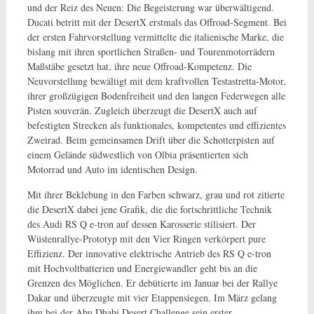
und der Reiz des Neuen: Die Begeisterung war überwältigend.
Ducati betritt mit der DesertX erstmals das Offroad-Segment. Bei
der ersten Fahrvorstellung vermittelte die italienische Marke, die
bislang mit ihren sportlichen Straßen- und Tourenmotorrädern
Maßstäbe gesetzt hat, ihre neue Offroad-Kompetenz. Die
Neuvorstellung bewältigt mit dem kraftvollen Testastretta-Motor,
ihrer großzügigen Bodenfreiheit und den langen Federwegen alle
Pisten souverän. Zugleich überzeugt die DesertX auch auf
befestigten Strecken als funktionales, kompetentes und effizientes
Zweirad. Beim gemeinsamen Drift über die Schotterpisten auf
einem Gelände südwestlich von Olbia präsentierten sich
Motorrad und Auto im identischen Design.
Mit ihrer Beklebung in den Farben schwarz, grau und rot zitierte
die DesertX dabei jene Grafik, die die fortschrittliche Technik
des Audi RS Q e-tron auf dessen Karosserie stilisiert. Der
Wüstenrallye-Prototyp mit den Vier Ringen verkörpert pure
Effizienz. Der innovative elektrische Antrieb des RS Q e-tron
mit Hochvoltbatterien und Energiewandler geht bis an die
Grenzen des Möglichen. Er debütierte im Januar bei der Rallye
Dakar und überzeugte mit vier Etappensiegen. Im März gelang
ihm bei der Abu Dhabi Desert Challenge sein erster