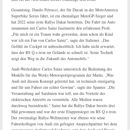
Gesamtsieg. Danilo Petrucci, der für Ducati in der MotoAmerica
Superbike Series fährt, ist ein ehemaliger MotoGP-Sieger und
hat 2022 seine erste Rallye Dakar bestritten. Die Fahrt im Auto
zusammen mit Carlos Sainz faszinierte den erfahrenen Profi.
„Für mich ist ein Traum wahr geworden, denn schon als Kind
war ich ein Fan von Carlos Sainz“, sagte der Italiener. „Das
Gefühl im Cockpit ist unbeschreiblich. Ich habe nicht erwartet,
dass der RS Q e-tron im Gelände so schnell ist. Seine Technik
zeigt den Weg in die Zukunft des Automobils.“
Audi-Werksfahrer Carlos Sainz unterstrich die Bedeutung des
Modells für das Werks-Motorsportprogramm der Marke. „Was
Audi mit diesem Konzept geleistet hat, ist technisch einzigartig
und für uns Fahrer ein echter Gewinn“, sagte der Spanier. „Die
Veranstaltung auf Sardinien war toll, um die Vorteile des
elektrischen Antriebs zu vermitteln. Alle Medien waren
durchweg beeindruckt.“ Sainz hat die Rallye Dakar bereits drei
Mal gewonnen und war der erste Etappensieger im RS Q e-tron.
Der zweimalige Rallye-Weltmeister war ebenso wie seine
Fahrerkollegen von Audi ein gefragter Ansprechpartner bei dem
gemeinsamen Auftritt auf Sardinien, mit dem Audi und Ducati