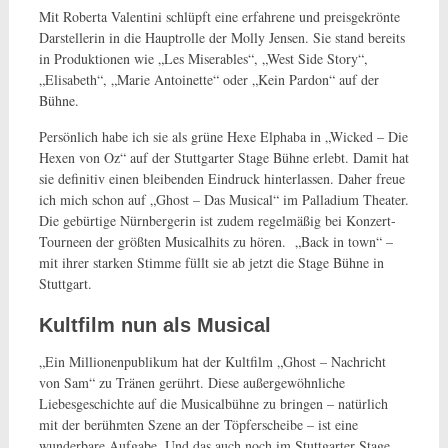
Mit Roberta Valentini schlüpft eine erfahrene und preisgekrönte
Darstellerin in die Hauptrolle der Molly Jensen. Sie stand bereits
in Produktionen wie „Les Miserables“, „West Side Story“,
„Elisabeth“, „Marie Antoinette“ oder „Kein Pardon“ auf der
Bühne.
Persönlich habe ich sie als grüne Hexe Elphaba in „Wicked – Die
Hexen von Oz“ auf der Stuttgarter Stage Bühne erlebt. Damit hat
sie definitiv einen bleibenden Eindruck hinterlassen. Daher freue
ich mich schon auf „Ghost – Das Musical“ im Palladium Theater.
Die gebürtige Nürnbergerin ist zudem regelmäßig bei Konzert-
Tourneen der größten Musicalhits zu hören. „Back in town“ –
mit ihrer starken Stimme füllt sie ab jetzt die Stage Bühne in
Stuttgart.
Kultfilm nun als Musical
„Ein Millionenpublikum hat der Kultfilm „Ghost – Nachricht
von Sam“ zu Tränen gerührt. Diese außergewöhnliche
Liebesgeschichte auf die Musicalbühne zu bringen – natürlich
mit der berühmten Szene an der Töpferscheibe – ist eine
wunderbare Aufgabe. Und das auch noch im Stuttgarter Stage