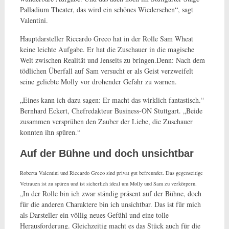
Palladium Theater, das wird ein schönes Wiedersehen“, sagt
Valentini.
Hauptdarsteller Riccardo Greco hat in der Rolle Sam Wheat
keine leichte Aufgabe. Er hat die Zuschauer in die magische
Welt zwischen Realität und Jenseits zu bringen.Denn: Nach dem
tödlichen Überfall auf Sam versucht er als Geist verzweifelt
seine geliebte Molly vor drohender Gefahr zu warnen.
„Eines kann ich dazu sagen: Er macht das wirklich fantastisch.“
Bernhard Eckert, Chefredakteur Business-ON Stuttgart. „Beide
zusammen versprühen den Zauber der Liebe, die Zuschauer
konnten ihn spüren.“
Auf der Bühne und doch unsichtbar
Roberta Valentini und Riccardo Greco sind privat gut befreundet. Das gegenseitige
Vetrauen ist zu spüren und ist sicherlich ideal um Molly und Sam zu verkörpern.
„In der Rolle bin ich zwar ständig präsent auf der Bühne, doch
für die anderen Charaktere bin ich unsichtbar. Das ist für mich
als Darsteller ein völlig neues Gefühl und eine tolle
Herausforderung. Gleichzeitig macht es das Stück auch für die