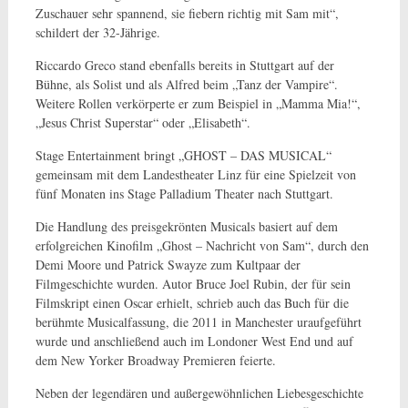
Zuschauer sehr spannend, sie fiebern richtig mit Sam mit“,
schildert der 32-Jährige.
Riccardo Greco stand ebenfalls bereits in Stuttgart auf der
Bühne, als Solist und als Alfred beim „Tanz der Vampire“.
Weitere Rollen verkörperte er zum Beispiel in „Mamma Mia!“,
„Jesus Christ Superstar“ oder „Elisabeth“.
Stage Entertainment bringt „GHOST – DAS MUSICAL“
gemeinsam mit dem Landestheater Linz für eine Spielzeit von
fünf Monaten ins Stage Palladium Theater nach Stuttgart.
Die Handlung des preisgekrönten Musicals basiert auf dem
erfolgreichen Kinofilm „Ghost – Nachricht von Sam“, durch den
Demi Moore und Patrick Swayze zum Kultpaar der
Filmgeschichte wurden. Autor Bruce Joel Rubin, der für sein
Filmskript einen Oscar erhielt, schrieb auch das Buch für die
berühmte Musicalfassung, die 2011 in Manchester uraufgeführt
wurde und anschließend auch im Londoner West End und auf
dem New Yorker Broadway Premieren feierte.
Neben der legendären und außergewöhnlichen Liebesgeschichte