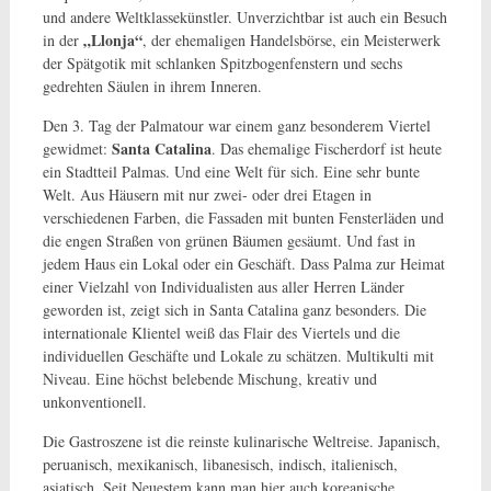
und andere Weltklassekünstler. Unverzichtbar ist auch ein Besuch
„Llonja“
in der
, der ehemaligen Handelsbörse, ein Meisterwerk
der Spätgotik mit schlanken Spitzbogenfenstern und sechs
gedrehten Säulen in ihrem Inneren.
Den 3. Tag der Palmatour war einem ganz besonderem Viertel
Santa Catalina
gewidmet:
. Das ehemalige Fischerdorf ist heute
ein Stadtteil Palmas. Und eine Welt für sich. Eine sehr bunte
Welt. Aus Häusern mit nur zwei- oder drei Etagen in
verschiedenen Farben­, die Fassaden mit bunten Fensterläden und
die engen Straßen von grünen Bäumen gesäumt. Und fast in
jedem Haus ein Lokal oder ein Geschäft. Dass Palma zur Heimat
einer Vielzahl von Individualisten aus aller Herren Länder
geworden ist, zeigt sich in Santa Catalina ganz besonders. Die
internationale Klientel weiß das Flair des Viertels und die
individuellen Geschäfte und Lokale zu schätzen. Multikulti mit
Niveau. Eine höchst belebende Mischung, kreativ und
unkonventionell.
Die Gastroszene ist die reinste kulinarische Weltreise. Japanisch,
peruanisch, mexikanisch, libanesisch, indisch, italienisch,
asiatisch. Seit Neuestem kann man hier auch koreanische