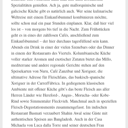
Spezialitäten genießen. Ach ja, gute mallorquinische und
galicische Küche gibt es natürlich auch. Wer seine kulinarische
Weltreise mit einem Einkaufsbummel kombinieren möchte,
sollte schon mal ein paar Stunden einplanen. Klar, daß hier viel
los ist – von morgens bis tief in die Nacht. Zum Frühstücken
geht es in eines der zahllosen Cafés, anschließend zum
Einkaufsbummel – der hier durchaus tagesfüllend sein kann.
Abends ein Drink in einer der vielen Szenebars oder das Dinner
in einem der Restaurants des Viertels. Kolumbianische Küche
voller starker Aromen und
exotischer Zutaten bietet das Millo,
mediterrane und andere regionale Gerichte stehen auf den
Speisekarten von Nuru, Café Zanzibar und Xoriguer, die
ultimative Adresse für Fleischfans, das baskisch-spanische
Xoriguer in der CarrerFàbrica. In gediegenem klassischen
Ambiente mit offener Küche gibt’s das beste Fleisch aus aller
Herren Länder wie Hereford-, Angus-, Morucha- oder Kobe-
Rind sowie Simmentaler Fleckvieh. Manchmal auch in speziellen
Fleisch-Degustationsmenüs zusammengefasst. Im indischen
Restaurant Basmati verzaubert Shahin Awal seine Gäste mit
authentischen Speisen aus Bangladesh. Auch in der Casa
Michaela von Luca dalla Torre und seiner deutschen Frau