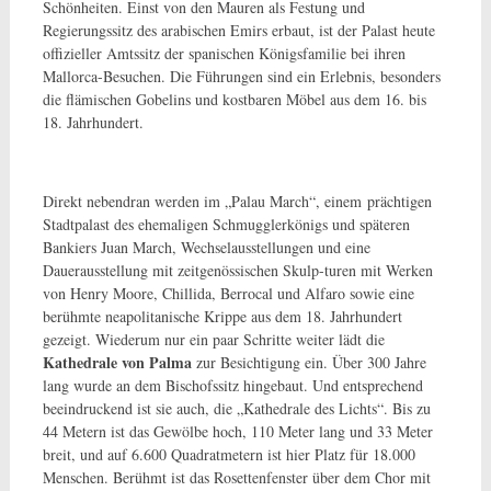
Schönheiten. Einst von den Mauren als Festung und
Regierungssitz des arabischen Emirs erbaut, ist der Palast heute
offizieller Amtssitz der spanischen Königsfamilie bei ihren
Mallorca-Besuchen. Die Führungen sind ein Erlebnis, besonders
die flämischen Gobelins und kostbaren Möbel aus dem 16. bis
18. Jahrhundert.
Direkt nebendran werden im „Palau March“, einem prächtigen
Stadtpalast des ehemaligen Schmugglerkönigs und späteren
Bankiers Juan March, Wechselausstellungen und eine
Dauerausstellung mit zeitgenössischen Skulp-turen mit Werken
von Henry Moore, Chillida, Berrocal und Alfaro sowie eine
berühmte neapolitanische Krippe aus dem 18. Jahrhundert
gezeigt. Wiederum nur ein paar Schritte weiter lädt die
Kathedrale von Palma
zur Besichtigung ein. Über 300 Jahre
lang wurde an dem Bischofssitz hingebaut. Und entsprechend
beeindruckend ist sie auch, die „Kathedrale des Lichts“. Bis zu
44 Metern ist das Gewölbe hoch, 110 Meter lang und 33 Meter
breit, und auf 6.600 Quadratmetern ist hier Platz für 18.000
Menschen. Berühmt ist das Rosettenfenster über dem Chor mit