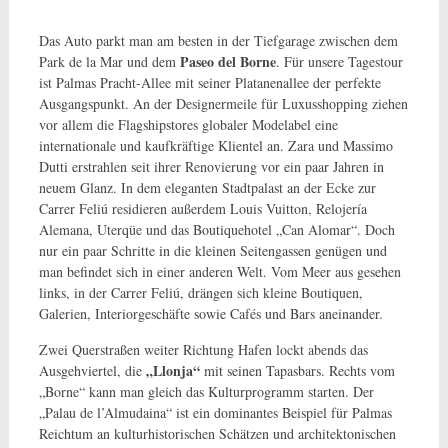
Das Auto parkt man am besten in der Tiefgarage zwischen dem
Paseo del Borne
Park de la Mar und dem
. Für unsere Tagestour
ist Palmas Pracht-Allee mit seiner Platanenallee der perfekte
Ausgangspunkt. An der Designermeile für Luxusshopping ziehen
vor allem die Flagshipstores globaler Modelabel eine
internationale und kaufkräftige Klientel an. Zara und Massimo
Dutti erstrahlen seit ihrer Renovierung vor ein paar Jahren in
neuem Glanz. In dem eleganten Stadtpalast an der Ecke zur
Carrer Feliú residieren außerdem Louis Vuitton, Relojería
Alemana, Uterqüe und das Boutiquehotel „Can Alomar“. Doch
nur ein paar Schritte in die kleinen Seitengassen genügen und
man befindet sich in einer anderen Welt. Vom Meer aus gesehen
links, in der Carrer Feliú, drängen sich kleine Boutiquen,
Galerien, Interiorgeschäfte sowie Cafés und Bars aneinander.
Zwei Querstraßen weiter Richtung Hafen lockt abends das
„Llonja“
Ausgehviertel, die
mit seinen Tapasbars. Rechts vom
„Borne“ kann man gleich das Kulturprogramm starten. Der
„Palau de l’Almudaina“ ist ein dominantes Beispiel für Palmas
Reichtum an kulturhistorischen Schätzen und architektonischen