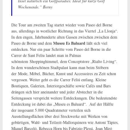
Insel natürlich ein Golfparadies. Ideal für kurze Golf
Wochenende.“ Berny
Die Tour am zweiten Tag startet wieder vom Paseo del Borne
aus, allerdings in westlicher Richtung in das Viertel „La Llonja“.
In den engen, Jahrhunderte alten Gassen zwischen zwischen dem
Museu Es Baluard
Paseo de Borne und dem
läßt sich viel
entdecken. Nur ein paar Schritte vom Paseo del Borne in die
Carrer de Sant Feliu landet man in Palmas
schönstem Shoppinghimmel, dem Conceptstore „Rialto Living“.
In dem wunderschönen Stadtpalast kann man beim Stöbern
der Mode, Möbel, Bücher, Kunst und Accessoires zu Zeit schon
vergessen. Weiter geht es die Carrer Feliú entlang. Kleine
Boutiquen, Galerien, Interiorgeschäfte sowie Cafés und Bars
drängen sich hier aneinander und jeder Abstecher in die
Seitengassen verspricht weitere Entdeckungen. Die bedeutendste
Entdeckung ist dabei das „Museu es Baluard“. Auf der Hälfte
der insgesamt 5.000 Quadratmeter verteilen sich
Ausstellungsflächen über drei Stockwerke mit Werken von
gebürtigen, Wahl- und Teilzeit-Mallorquinern wie Antoni Tàpies,
Miquel Barceló, Rebecca Horn bis Fabrizio Plessi, Joan Miró