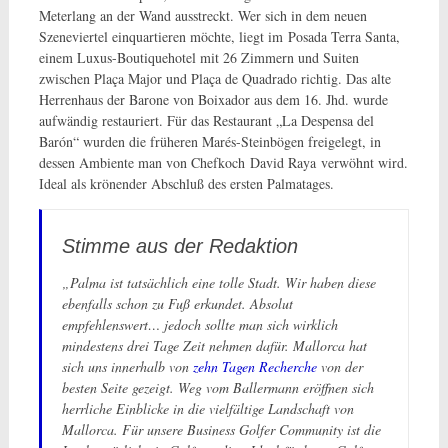
Meterlang an der Wand ausstreckt. Wer sich in dem neuen
Szeneviertel einquartieren möchte, liegt im Posada Terra Santa,
einem Luxus-Boutiquehotel mit 26 Zimmern und Suiten
zwischen Plaça Major und Plaça de Quadrado richtig. Das alte
Herrenhaus der Barone von Boixador aus dem 16. Jhd. wurde
aufwändig restauriert. Für das Restaurant „La Despensa del
Barón“ wurden die früheren Marés-Steinbögen freigelegt, in
dessen Ambiente man von Chefkoch David Raya verwöhnt wird.
Ideal als krönender Abschluß des ersten Palmatages.
Stimme aus der Redaktion
„Palma ist tatsächlich eine tolle Stadt. Wir haben diese
ebenfalls schon zu Fuß erkundet. Absolut
empfehlenswert… jedoch sollte man sich wirklich
mindestens drei Tage Zeit nehmen dafür. Mallorca hat
sich uns innerhalb von
zehn Tagen Recherche
von der
besten Seite gezeigt. Weg vom Ballermann eröffnen sich
herrliche Einblicke in die vielfältige Landschaft von
Mallorca. Für unsere Business Golfer Community ist die