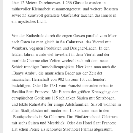
über 12 Metern Durchmesser. 1.236 Glasteile wurden in
mühevoller Kleinarbeit zusammengesetzt, und weitere Rosetten
sowie 55 kunstvoll gestaltete Glasfenster tauchen das Innere in
ein mystisches Licht.
Von der Kathedrale durch die engen Gassen parallel zum Meer
Sa Calatrava
nach Osten ist man gleich in
, das Viertel mit
Weinbars, veganen Produkten und Designer-Läden. In den
letzten Jahren wurde viel investiert in dem Viertel und der
morbide Charme alter Zeiten wechselt sich mit dem neuen
Schick trendiger Immobilienprojekte. Hier kann man auch die
„Banys Àrabs“, die maurischen Bäder aus der Zeit det
maurischen Herrschaft von 902 bis zum 13. Jahrhundert
besichtigen. Oder Die 1281 vom Franziskanerorden erbau-te
Basilika Sant Francesc. Mit Einem der größten Kreuzgänge der
europäischen Gotik aus 115 schlanken Säulen mit Spitzbögen.
und letzte Ruhestätte für einige Adelsfamilien. Silvoll wohnen in
alten Stadtpalästen mit modernem Luxus kann man in den
Boutiquehotels in Sa Calatrava. Das Fünfsternehotel Calatrava
mit sechs Suiten und Meerblick. Oder das Hotel Sant Francesc.
Hat schon Preise als schönstes Stadthotel Palmas abgeräumt.