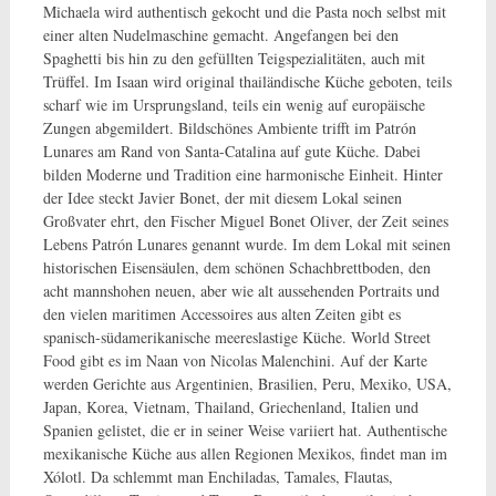
Michaela wird authentisch gekocht und die Pasta noch selbst mit
einer alten Nudelmaschine gemacht. Angefangen bei den
Spaghetti bis hin zu den gefüllten Teigspezialitäten, auch mit
Trüffel. Im Isaan wird original thailändische Küche geboten, teils
scharf wie im Ursprungsland, teils ein wenig auf europäische
Zungen abgemildert. Bildschönes Ambiente trifft im Patrón
Lunares am Rand von Santa-Catalina auf gute Küche. Dabei
bilden Moderne und Tradition eine harmonische Einheit. Hinter
der Idee steckt Javier Bonet, der mit diesem Lokal seinen
Großvater ehrt, den Fischer Miguel Bonet Oliver, der Zeit seines
Lebens Patrón Lunares genannt wurde. Im dem Lokal mit seinen
historischen Eisensäulen, dem schönen Schachbrettboden, den
acht mannshohen neuen, aber wie alt aussehenden Portraits und
den vielen maritimen Accessoires aus alten Zeiten gibt es
spanisch-südamerikanische meereslastige Küche. World Street
Food gibt es im Naan von Nicolas Malenchini. Auf der Karte
werden Gerichte aus Argentinien, Brasilien, Peru, Mexiko, USA,
Japan, Korea, Vietnam, Thailand, Griechenland, Italien und
Spanien gelistet, die er in seiner Weise variiert hat. Authentische
mexikanische Küche aus allen Regionen Mexikos, findet man im
Xólotl. Da schlemmt man Enchiladas, Tamales, Flautas,