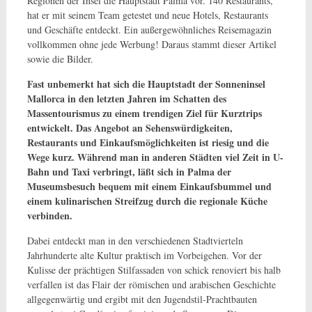
Regionen der Insel die Hauptstadt Palma vor. 140 Restaurants,
hat er mit seinem Team getestet und neue Hotels, Restaurants
und Geschäfte entdeckt. Ein außergewöhnliches Reisemagazin
vollkommen ohne jede Werbung! Daraus stammt dieser Artikel
sowie die Bilder.
Fast unbemerkt hat sich die Hauptstadt der Sonneninsel
Mallorca in den letzten Jahren im Schatten des
Massentourismus zu einem trendigen Ziel für Kurztrips
entwickelt. Das Angebot an Sehenswürdigkeiten,
Restaurants und Einkaufsmöglichkeiten ist riesig und die
Wege kurz. Während man in anderen Städten viel Zeit
in U-
Bahn und Taxi verbringt, läßt sich in Palma der
Museumsbesuch bequem mit einem Einkaufsbummel und
einem kulinarischen Streifzug durch die regionale Küche
verbinden.
Dabei entdeckt man in den verschiedenen Stadtvierteln
Jahrhunderte alte Kultur praktisch im Vorbeigehen. Vor der
Kulisse der prächtigen Stilfassaden von schick renoviert bis halb
verfallen ist das Flair der römischen und arabischen Geschichte
allgegenwärtig und ergibt mit den Jugendstil-Prachtbauten