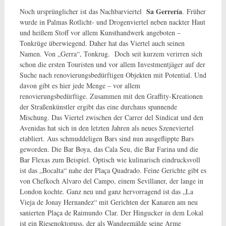
Sa Gerrería
Noch ursprünglicher ist das Nachbarviertel
. Früher
wurde in Palmas Rotlicht- und Drogenviertel neben nackter Haut
und heißem Stoff vor allem Kunsthandwerk angeboten –
Tonkrüge überwiegend. Daher hat das Viertel auch seinen
Namen. Von „Gerra“, Tonkrug. Doch seit kurzem verirren sich
schon die ersten Touristen und vor allem Investmentjäger auf der
Suche nach renovierungsbedürftigen Objekten mit Potential. Und
davon gibt es hier jede Menge – vor allem
renovierungsbedürftige. Zusammen mit den Graffity-Kreationen
der Straßenkünstler ergibt das eine durchaus spannende
Mischung. Das Viertel zwischen der Carrer del Sindicat und den
Avenidas hat sich in den letzten Jahren als neues Szeneviertel
etabliert. Aus schmuddeligen Bars sind nun ausgeflippte Bars
geworden. Die Bar Boya, das Cala Seu, die Bar Farina und die
Bar Flexas zum Beispiel. Optisch wie kulinarisch eindrucksvoll
ist das „Bocalta“ nahe der Plaça Quadrado. Feine Gerichte gibt es
von Chefkoch Alvaro del Campo, einem Sevillaner, der lange in
London kochte. Ganz neu und ganz hervorragend ist das „La
Vieja de Jonay Hernandez“ mit Gerichten der Kanaren am neu
sanierten Plaça de Raimundo Clar. Der Hingucker in dem Lokal
ist ein Riesenoktopuss, der als Wandgemälde seine Arme