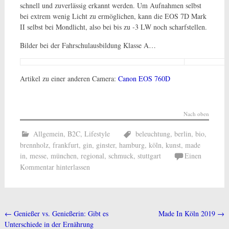
schnell und zuverlässig erkannt werden. Um Aufnahmen selbst
bei extrem wenig Licht zu ermöglichen, kann die EOS 7D Mark
II selbst bei Mondlicht, also bei bis zu -3 LW noch scharfstellen.
Bilder bei der Fahrschulausbildung Klasse A…
Artikel zu einer anderen Camera:
Canon EOS 760D
Nach oben
Allgemein
,
B2C
,
Lifestyle
beleuchtung
,
berlin
,
bio
,
brennholz
,
frankfurt
,
gin
,
ginster
,
hamburg
,
köln
,
kunst
,
made
in
,
messe
,
münchen
,
regional
,
schmuck
,
stuttgart
Einen
Kommentar hinterlassen
←
Genießer vs. Genießerin: Gibt es
Made In Köln 2019
→
Beitragsnavigation
Unterschiede in der Ernährung