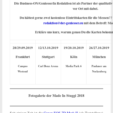
Die Business-ON/GeniesserIn Redaktion ist als Partner der qualitat
vor Ort mit dabei.
Du hättest gerne zwei kostenlose Eintrittskarten für die Messen?
redaktion@der-geniesser.eu
mit dem Betreff: Mad
Erkläre uns kurz, warum genau Du die Karten bekommen
28/29.09.2019
12/13.10.2019
19/20.10.2019
26/27.10.2019
Frankfurt
Stuttgart
Köln
München
Campus
Carl Benz Arena
Media Park 6
Paulaner am
Westend
Nockenberg
Fotogalerie der Made In Stuggi 2018
Seit einiger Zeit ist die
Canon EOS 7D Mark II
(als Teststellung)