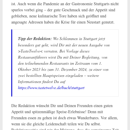
ist. Auch wenn die Pandemie an der Gastronomie Stuttgarts nicht
spurlos vorbei ging – der gute Geschmack und der Appetit sind
geblieben, neue kulinarische Tore haben sich geöffnet und
angesagte Adressen haben die Krise für einen Neustart genutzt.
Tipp der Redaktion:
Wo Schlemmen in Stuttgart jetzt
besonders gut geht, wird Dir mit der neuen Ausgabe von
>TasteTwelve< verraten. Bei Vorlage dieses
Restaurantführers wirst Du mit Deiner Begleitung, von
den teilnehmenden Restaurants im Zeitraum vom 1.
Oktober 2023 bis zum 31. Dezember 2024, zu einer von
zwei bestellten Hauptspeisen eingeladen – weitere
Informationen findest Du auf
https://www.tastetwelve.de/buch/stuttgart
Die Redaktion wünscht Dir und Deinen Freunden einen guten
Appetit und spitzenmäßige Speise-Erlebnisse! Denn mit
Freunden essen zu gehen ist doch etwas Wunderbares. Vor allem,
wenn sie die gleiche Leidenschaft teilen wie Du selbst.
Redaktionsseitig sind wir der Meinung, dass die gemeinsame Zeit