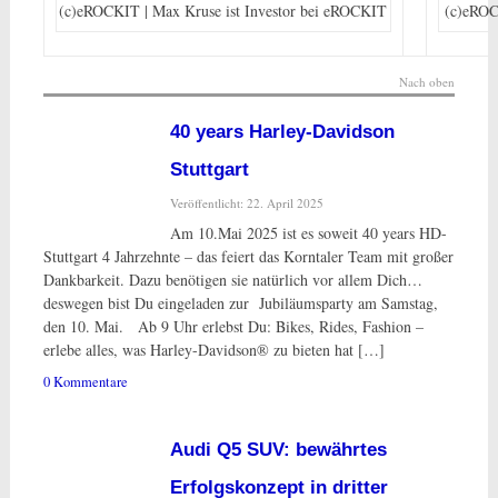
(c)eROCKIT | Max Kruse ist Investor bei eROCKIT
(c)eROC
Nach oben
40 years Harley-Davidson
Stuttgart
Veröffentlicht: 22. April 2025
Am 10.Mai 2025 ist es soweit 40 years HD-
Stuttgart 4 Jahrzehnte – das feiert das Korntaler Team mit großer
Dankbarkeit. Dazu benötigen sie natürlich vor allem Dich…
deswegen bist Du eingeladen zur Jubiläumsparty am Samstag,
den 10. Mai. Ab 9 Uhr erlebst Du: Bikes, Rides, Fashion –
erlebe alles, was Harley-Davidson® zu bieten hat […]
0 Kommentare
Audi Q5 SUV: bewährtes
Erfolgskonzept in dritter