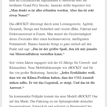
dem als Leichtkraftrad zugelassenen E-Motorrad über die
berühmte Grand Prix Strecke. Jaenicke stellte begeistert fest:
„Man denkt es ist alles erfunden worden. Aber das ist echt
etwas Neues!“
Das eROCKIT überzeugt durch seine Leistungswerte, Agilität,
Dynamik, Design und Sicherheit und vereint eBike, Fahrrad und
Elektromotorrad in Einem. Man steuert die Geschwindigkeit
dieses Zweirades über einen hochinnovativen, intelligenten
Pedalantrieb. Hannes Jaenicke bringt es ganz einfach auf den
„Das ist der größte Spaß, den ich mir jenseits
Punkt und sagt:
von Motorradfahren vorstellen kann.“
Seit vielen Jahren engagiert sich der 62-Jährige für Umwelt- und
Klimaschutz. Neue Mobilitätskonzepte wie eROCKIT sind für
„Jeder Erstklässler weiß,
ihn von großer Bedeutung. Jaenicke:
dass wir ein Klima-Problem haben, dass der CO2-Ausstoß
sinken sollte. Er tut das Gegenteil, er steigt. Und das ist die
Antwort.“
Im kommenden Frühjahr kommt das neue Modell eROCKIT One
auf den Markt. Das Fahrzeug ist ein Spitzenprodukt deutscher
Ingenieurskunst. Entwickelt und gefertigt in Hennigsdorf bei