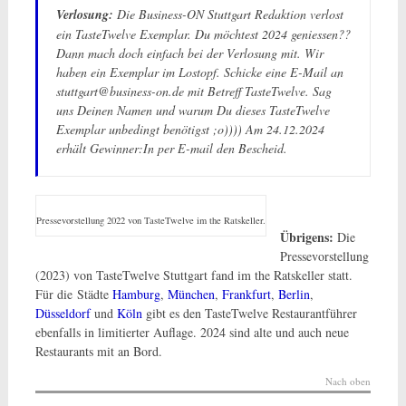
Verlosung:
Die Business-ON Stuttgart Redaktion verlost
ein TasteTwelve Exemplar. Du möchtest 2024 geniessen??
Dann mach doch einfach bei der Verlosung mit. Wir
haben ein Exemplar im Lostopf. Schicke eine E-Mail an
stuttgart@business-on.de mit Betreff TasteTwelve. Sag
uns Deinen Namen und warum Du dieses TasteTwelve
Exemplar unbedingt benötigst ;o)))) Am 24.12.2024
erhält Gewinner:In per E-mail den Bescheid.
Pressevorstellung 2022 von TasteTwelve im the Ratskeller.
Übrigens:
Die
Pressevorstellung
(2023) von TasteTwelve Stuttgart fand im the Ratskeller statt.
Für die Städte
Hamburg
,
München
,
Frankfurt
,
Berlin
,
Düsseldorf
und
Köln
gibt es den TasteTwelve Restaurantführer
ebenfalls in limitierter Auflage. 2024 sind alte und auch neue
Restaurants mit an Bord.
Nach oben