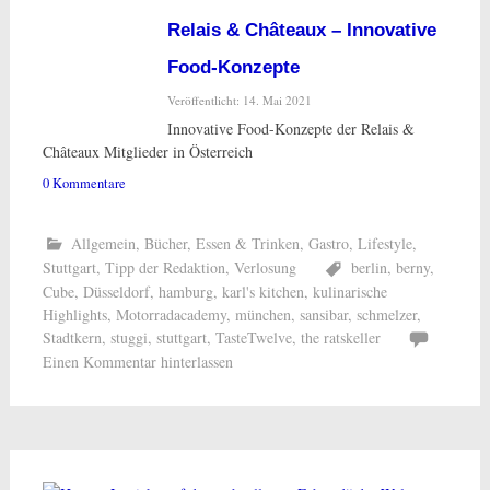
Relais & Châteaux – Innovative
Food-Konzepte
Veröffentlicht: 14. Mai 2021
Innovative Food-Konzepte der Relais &
Châteaux Mitglieder in Österreich
0 Kommentare
Allgemein
,
Bücher
,
Essen & Trinken
,
Gastro
,
Lifestyle
,
Stuttgart
,
Tipp der Redaktion
,
Verlosung
berlin
,
berny
,
Cube
,
Düsseldorf
,
hamburg
,
karl's kitchen
,
kulinarische
Highlights
,
Motorradacademy
,
münchen
,
sansibar
,
schmelzer
,
Stadtkern
,
stuggi
,
stuttgart
,
TasteTwelve
,
the ratskeller
Einen Kommentar hinterlassen