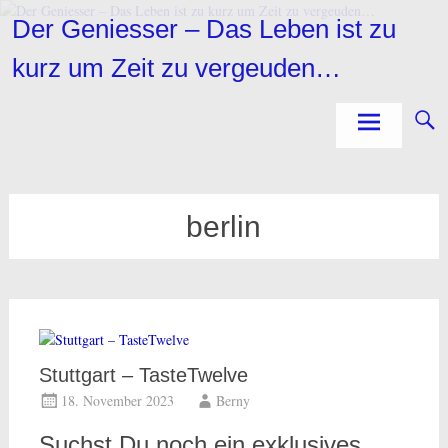
Zum
Der Geniesser – Das Leben ist zu
Inhalt
springen
kurz um Zeit zu vergeuden…
berlin
Stuttgart – TasteTwelve
18. November 2023
Berny
Suchst Du noch ein exklusives