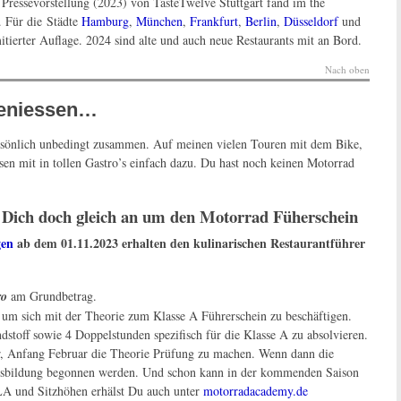
 Pressevorstellung (2023) von TasteTwelve Stuttgart fand im the
t. Für die Städte
Hamburg
,
München
,
Frankfurt
,
Berlin
,
Düsseldorf
und
itierter Auflage. 2024 sind alte und auch neue Restaurants mit an Bord.
Nach oben
geniessen…
ersönlich unbedingt zusammen. Auf meinen vielen Touren mit dem Bike,
sen mit in tollen Gastro’s einfach dazu. Du hast noch keinen Motorrad
Dich doch gleich an um den Motorrad Füherschein
gen
ab dem 01.11.2023 erhalten den kulinarischen Restaurantführer
ro
am Grundbetrag.
nkt um sich mit der Theorie zum Klasse A Führerschein zu beschäftigen.
toff sowie 4 Doppelstunden spezifisch für die Klasse A zu absolvieren.
r, Anfang Februar die Theorie Prüfung zu machen. Wenn dann die
sbildung begonnen werden. Und schon kann in der kommenden Saison
LA und Sitzhöhen erhälst Du auch unter
motorradacademy.de