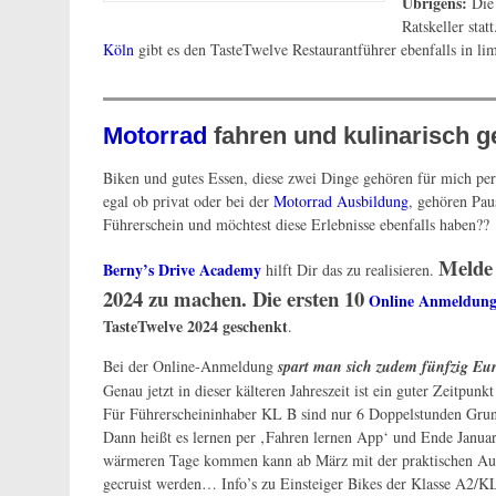
Übrigens:
Die
Ratskeller stat
Köln
gibt es den TasteTwelve Restaurantführer ebenfalls in lim
Motorrad
fahren und kulinarisch 
Biken und gutes Essen, diese zwei Dinge gehören für mich p
egal ob privat oder bei der
Motorrad Ausbildung
, gehören Pau
Führerschein und möchtest diese Erlebnisse ebenfalls haben??
Melde 
Berny’s Drive Academy
hilft Dir das zu realisieren.
2024 zu machen. Die ersten 10
Online Anmeldun
TasteTwelve 2024 geschenkt
.
Bei der Online-Anmeldung
spart man sich zudem fünfzig Eu
Genau jetzt in dieser kälteren Jahreszeit ist ein guter Zeitpu
Für Führerscheininhaber KL B sind nur 6 Doppelstunden Grunds
Dann heißt es lernen per ‚Fahren lernen App‘ und Ende Janua
wärmeren Tage kommen kann ab März mit der praktischen Au
gecruist werden… Info’s zu Einsteiger Bikes der Klasse A2/K