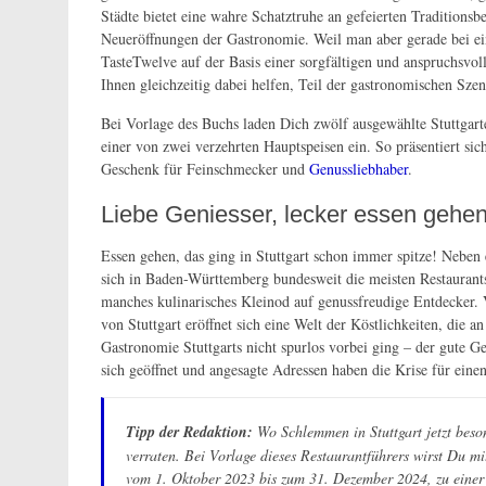
Städte bietet eine wahre Schatztruhe an gefeierten Traditio
Neueröffnungen der Gastronomie. Weil man aber gerade bei ein
TasteTwelve auf der Basis einer sorgfältigen und anspruchsvol
Ihnen gleichzeitig dabei helfen, Teil der gastronomischen Szen
Bei Vorlage des Buchs laden Dich zwölf ausgewählte Stuttga
einer von zwei verzehrten Hauptspeisen ein. So präsentiert sic
Geschenk für Feinschmecker und
Genussliebhaber
.
Liebe Geniesser, lecker essen gehe
Essen gehen, das ging in Stuttgart schon immer spitze! Nebe
sich in Baden-Württemberg bundesweit die meisten Restaurants
manches kulinarisches Kleinod auf genussfreudige Entdecker. V
von Stuttgart eröffnet sich eine Welt der Köstlichkeiten, die 
Gastronomie Stuttgarts nicht spurlos vorbei ging – der gute G
sich geöffnet und angesagte Adressen haben die Krise für einen
Tipp der Redaktion:
Wo Schlemmen in Stuttgart jetzt beso
verraten. Bei Vorlage dieses Restaurantführers wirst Du m
vom 1. Oktober 2023 bis zum 31. Dezember 2024, zu einer 