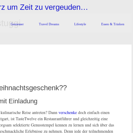
urz um Zeit zu vergeuden…
stuggi
Geniesser
Travel Dreams
Lifestyle
Essen & Trinken
Weihnachtsgeschenk??
mit Einladung
e kulinarische Reise antreten? Dann
verschenke
doch einfach einen
tgart, ist TasteTwelve ein Restaurantführer und gleichzeitig eine
orgsam selektierte Genusstempel kennen zu lernen und sich über das
 geschmackliche Erlebnisse zu nehmen. Denn jede der teilnehmenden