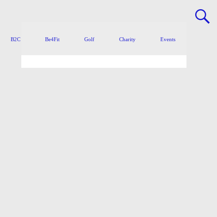
B2C
Be4Fit
Golf
Charity
Events