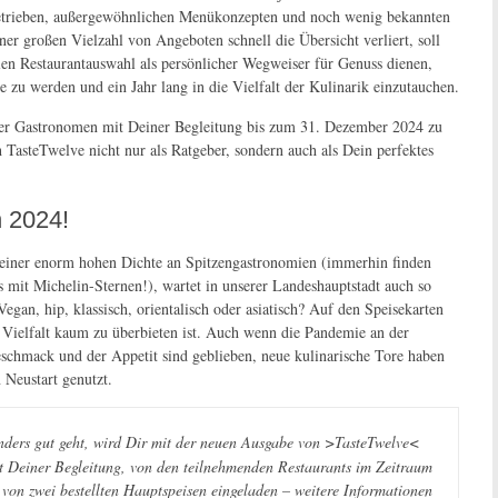
nsbetrieben, außergewöhnlichen Menükonzepten und noch wenig bekannten
er großen Vielzahl von Angeboten schnell die Übersicht verliert, soll
len Restaurantauswahl als persönlicher Wegweiser für Genuss dienen,
e zu werden und ein Jahr lang in die Vielfalt der Kulinarik einzutauchen.
rter Gastronomen mit Deiner Begleitung bis zum 31. Dezember 2024 zu
h TasteTwelve nicht nur als Ratgeber, sondern auch als Dein perfektes
n 2024!
n einer enorm hohen Dichte an Spitzengastronomien (immerhin finden
 mit Michelin-Sternen!), wartet in unserer Landeshauptstadt auch so
egan, hip, klassisch, orientalisch oder asiatisch? Auf den
Speisekarten
an Vielfalt kaum zu überbieten ist. Auch wenn die Pandemie an der
eschmack und der Appetit sind geblieben, neue kulinarische Tore haben
 Neustart genutzt.
nders gut geht, wird Dir mit der neuen Ausgabe von >TasteTwelve<
it Deiner Begleitung, von den teilnehmenden Restaurants im Zeitraum
von zwei bestellten Hauptspeisen eingeladen – weitere Informationen