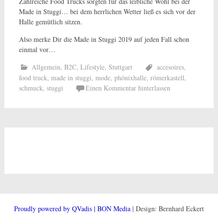
Zahlreiche Food Trucks sorgten für das leibliche Wohl bei der
Made in Stuggi… bei dem herrlichen Wetter ließ es sich vor der
Halle gemütlich sitzen.
Also merke Dir die Made in Stuggi 2019 auf jeden Fall schon
einmal vor…
Allgemein
,
B2C
,
Lifestyle
,
Stuttgart
accesoires
,
food truck
,
made in stuggi
,
mode
,
phönixhalle
,
römerkastell
,
schmuck
,
stuggi
Einen Kommentar hinterlassen
Proudly powered by QVadis | BON Media
| Design: Bernhard Eckert