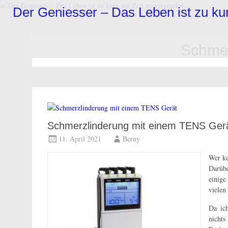
Zum
Der Geniesser – Das Leben ist zu k
Inhalt
springen
Schmer
Schmerzlinderung mit einem TENS Ger
11. April 2021
Berny
Wer ke
Darübe
einige
vielen
Da ich
nicht