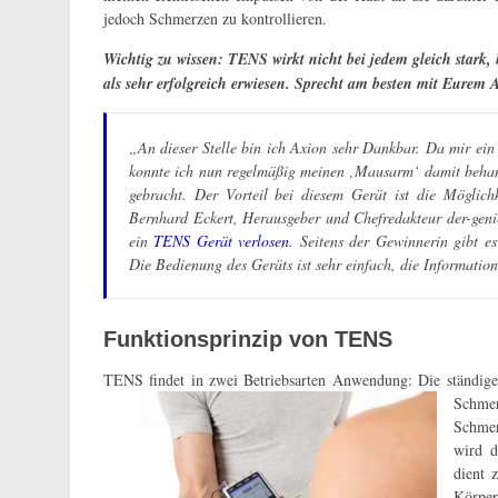
jedoch Schmerzen zu kontrollieren.
Wichtig zu wissen: TENS wirkt nicht bei jedem gleich stark, 
als sehr erfolgreich erwiesen. Sprecht am besten mit Eurem
„An dieser Stelle bin ich Axion sehr Dankbar. Da mir 
konnte ich nun regelmäßig meinen ‚Mausarm‘ damit beha
gebracht. Der Vorteil bei diesem Gerät ist die Mögli
Bernhard Eckert, Herausgeber und Chefredakteur der-geni
ein
TENS Gerät verlosen
. Seitens der Gewinnerin gibt e
Die Bedienung des Geräts ist sehr einfach, die Informati
Funktionsprinzip von TENS
TENS findet in zwei Betriebsarten Anwendung: Die ständige
Schmer
Schmer
wird d
dient 
Körper