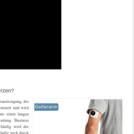
erzen?
ranstrengung des
steuert und wird
ber einen langen
stung. Business
häufig wird der
Häufig auch durch