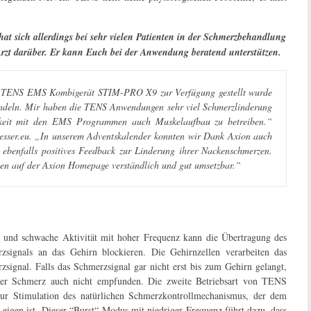
hat sich allerdings bei sehr vielen Patienten in der Schmerzbehandlung
 Arzt darüber. Er kann Euch bei der Anwendung beratend unterstützen.
ein TENS EMS Kombigerät STIM-PRO X9 zur Verfügung gestellt wurde
ndeln. Mir haben die TENS Anwendungen sehr viel Schmerzlinderung
chkeit mit den EMS Programmen auch Muskelaufbau zu betreiben.“
esser.eu. „In unserem Adventskalender konnten wir Dank Axion auch
s ebenfalls positives Feedback zur Linderung ihrer Nackenschmerzen.
onen auf der Axion Homepage verständlich und gut umsetzbar.“
 und schwache Aktivität mit hoher Frequenz kann die Übertragung des
zsignals an das Gehirn blockieren. Die
Gehirnzellen verarbeiten das
zsignal. Falls das Schmerzsignal gar nicht erst bis zum Gehirn gelangt,
er Schmerz auch nicht empfunden. Die zweite Betriebsart von TENS
zur Stimulation des natürlichen Schmerzkontrollmechanismus, der dem
 eigen ist. Dieser “Burst“-Modus mit niedriger Frequenz führt dazu, dass