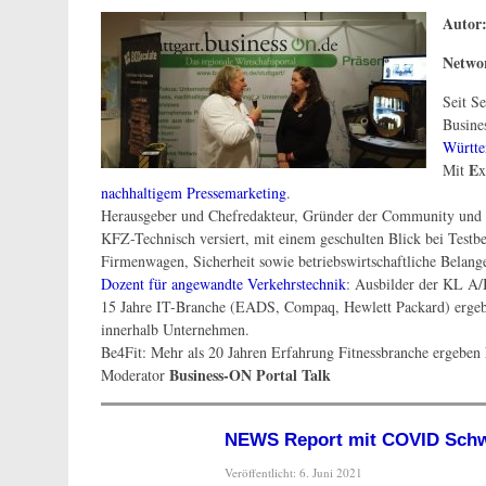
Autor
Networ
Seit S
Busine
Württe
E
Mit
x
nachhaltigem Pressemarketing
.
Herausgeber und Chefredakteur, Gründer der Community und 
KFZ-Technisch versiert, mit einem geschulten Blick bei Testb
Firmenwagen, Sicherheit sowie betriebswirtschaftliche Belang
Dozent für angewandte Verkehrstechnik
: Ausbilder der KL A
15 Jahre IT-Branche (EADS, Compaq, Hewlett Packard) ergeb
innerhalb Unternehmen.
Be4Fit: Mehr als 20 Jahren Erfahrung Fitnessbranche ergeben
Business-ON Portal Talk
Moderator
NEWS Report mit COVID Sch
Veröffentlicht: 6. Juni 2021