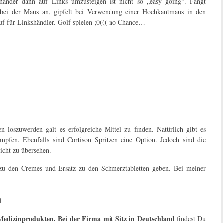
händer dann auf Links umzusteigen ist nicht so „easy going“. Fängt
 bei der Maus an, gipfelt bei Verwendung einer Hochkantmaus in den
f für Linkshändler. Golf spielen ;0((( no Chance…
oszuwerden galt es erfolgreiche Mittel zu finden. Natürlich gibt es
fen. Ebenfalls sind Cortison Spritzen eine Option. Jedoch sind die
cht zu übersehen.
 zu den Cremes und Ersatz zu den Schmerztabletten geben. Bei meiner
n
on Medizinprodukten. Bei der Firma mit Sitz in Deutschland
findest Du