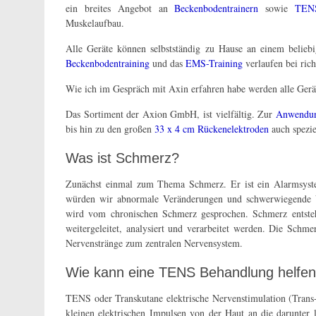
ein breites Angebot an
Beckenbodentrainern
sowie
TENS
Muskelaufbau.
Alle Geräte können selbstständig zu Hause an einem belie
Beckenbodentraining
und das
EMS-Training
verlaufen bei ri
Wie ich im Gespräch mit Axin erfahren habe werden alle Gerä
Das Sortiment der Axion GmbH, ist vielfältig. Zur
Anwendu
bis hin zu den großen
33 x 4 cm Rückenelektroden
auch spezi
Was ist Schmerz?
Zunächst einmal zum Thema Schmerz. Er ist ein Alarmsys
würden wir abnormale Veränderungen und schwerwiegende V
wird vom chronischen Schmerz gesprochen. Schmerz entsteh
weitergeleitet, analysiert und verarbeitet werden. Die Schm
Nervenstränge zum zentralen Nervensystem.
Wie kann eine TENS Behandlung helfe
TENS oder Transkutane elektrische Nervenstimulation (Trans-
kleinen elektrischen Impulsen von der Haut an die darunter 