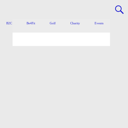
B2C
Be4Fit
Golf
Charity
Events