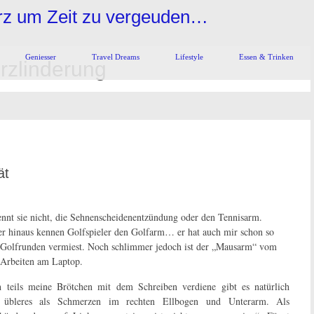
urz um Zeit zu vergeuden…
Geniesser
Travel Dreams
Lifestyle
Essen & Trinken
zlinderung
ät
nnt sie nicht, die Sehnenscheidenentzündung oder den Tennisarm.
r hinaus kennen Golfspieler den Golfarm… er hat auch mir schon so
 Golfrunden vermiest. Noch schlimmer jedoch ist der „Mausarm“ vom
 Arbeiten am Laptop.
 teils meine Brötchen mit dem Schreiben verdiene gibt es natürlich
s übleres als Schmerzen im rechten Ellbogen und Unterarm. Als