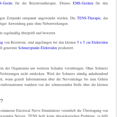
-Geräte
für die Reizstromtherapie. Ebenso
EMS-Geräten
für den
bigen Zeitpunkt entspannt angewendet werden. Die
TENS-Therapie
, das
chtiger Anwendung ganz ohne Nebenwirkungen.
te regelmäßig überprüft und bewertet.
ng
von Reizstrom, sind angefangen bei den kleinen
5 x 5 cm Elektroden
ell genormte
Schmerzpunkt-Elektroden
produziert.
tem des Organismus um weiteren Schaden vorzubeugen. Ohne Schmerz
erletzungen nicht entdecken. Wird der Schmerz ständig anhaltendend
t, wenn gezielt Informationen über die Nerventränge bis zum Gehirn
erzinformationen wandern von der schmerzenden Stelle über die kleinen
n?
cutaneous Electrical Nerve Stimulation) vermittelt die Übertragung von
liegenden Nerven. TENS heilt keine physiologischen Probleme, es hilft